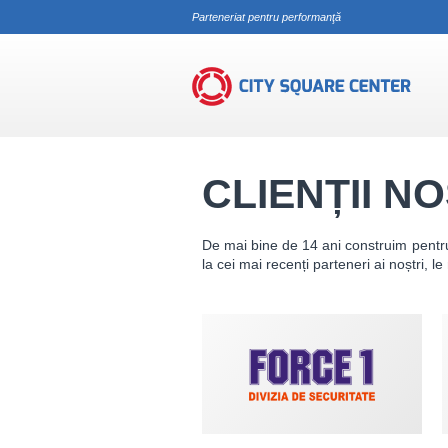
Parteneriat pentru performanţă
Clienții noștri
CLIENȚII N
De mai bine de 14 ani construim pentru cl
la cei mai recenți parteneri ai noștri, l