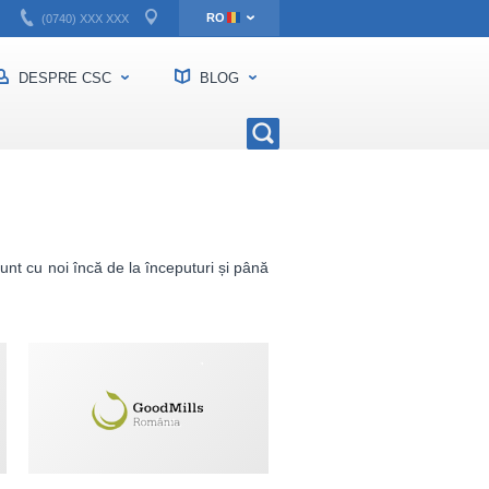
EN
RO
(0740) XXX XXX
DESPRE CSC
BLOG
 sunt cu noi încă de la începuturi și până