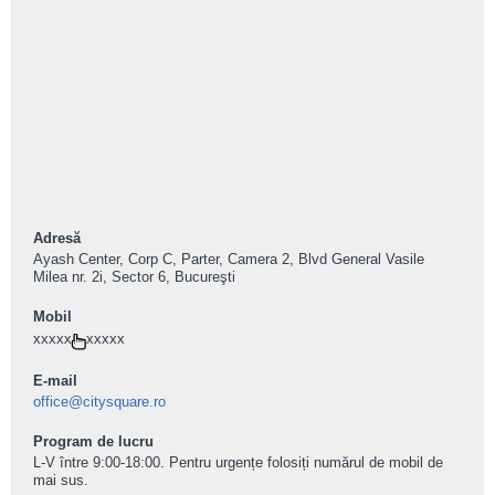
Adresă
Ayash Center, Corp C, Parter, Camera 2, Blvd General Vasile
Milea nr. 2i, Sector 6, Bucureşti
Mobil
xxxxx
xxxxx
E-mail
office@citysquare.ro
Program de lucru
L-V între 9:00-18:00. Pentru urgențe folosiți numărul de mobil de
mai sus.