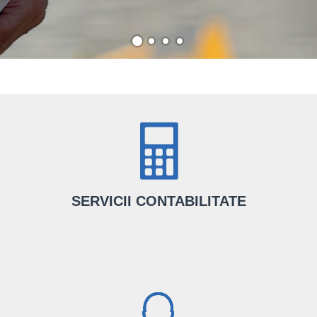
SERVICII CONTABILITATE
Alături de noi, ai servicii de contabilitate complete făcute de o echipă