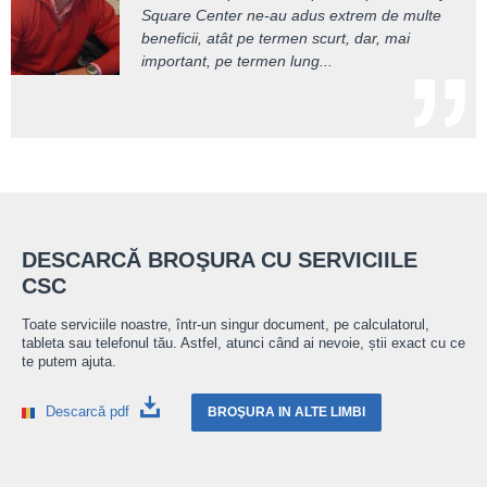
multe. Faptul că în toată această perioadă și
înseamnă o interpretare corectă a legislației
Square Center ne-au adus extrem de multe
în urma acestor controale nu am primit nici
muncii. City Square m-a ajutat să văd câte
beneficii, atât pe termen scurt, dar, mai
măcar o amendă...
avantaje...
important, pe termen lung...
DESCARCĂ BROŞURA CU SERVICIILE
CSC
Toate serviciile noastre, într-un singur document, pe calculatorul,
tableta sau telefonul tău. Astfel, atunci când ai nevoie, știi exact cu ce
te putem ajuta.
Descarcă pdf
BROŞURA IN ALTE LIMBI