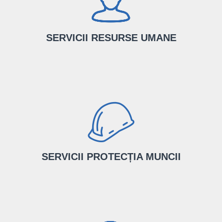
de contabili certificați CECCAR.
AFLĂ MAI MULTE
SERVICII RESURSE UMANE
Pentru performanța afacerii tale, îți punem la dispoziție serviciul
nostru de resurse umane și relații de muncă.
AFLĂ MAI MULTE
SERVICII PROTECȚIA MUNCII