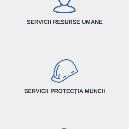
de contabili certificați CECCAR.
AFLĂ MAI MULTE
SERVICII RESURSE UMANE
Pentru performanța afacerii tale, îți punem la dispoziție serviciul
nostru de resurse umane și relații de muncă.
AFLĂ MAI MULTE
SERVICII PROTECȚIA MUNCII