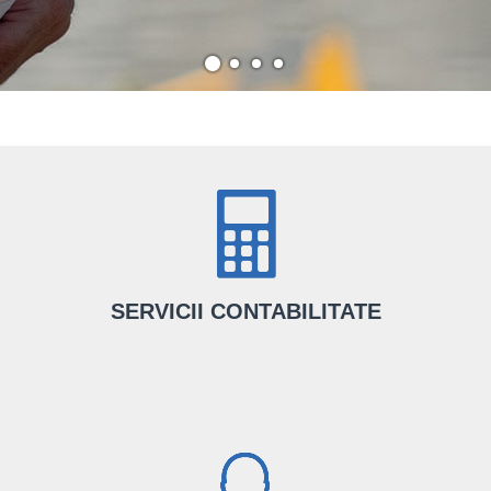
SERVICII CONTABILITATE
Alături de noi, ai servicii de contabilitate complete făcute de o echipă