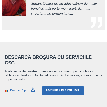
multe. Faptul că în toată această perioadă și
înseamnă o interpretare corectă a legislației
Square Center ne-au adus extrem de multe
în urma acestor controale nu am primit nici
muncii. City Square m-a ajutat să văd câte
beneficii, atât pe termen scurt, dar, mai
măcar o amendă...
avantaje...
important, pe termen lung...
DESCARCĂ BROŞURA CU SERVICIILE
CSC
Toate serviciile noastre, într-un singur document, pe calculatorul,
tableta sau telefonul tău. Astfel, atunci când ai nevoie, știi exact cu ce
te putem ajuta.
Descarcă pdf
BROŞURA IN ALTE LIMBI