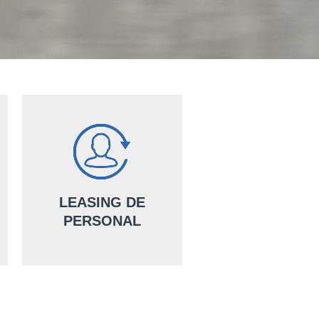
LEASING DE
PERSONAL
Ține-ți afacerea mereu pregătită
pentru schimbările din mediul
economic, cu serviciile noastre