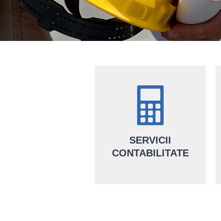
SERVICII
CONTABILITATE
Alături de noi, ai servicii de
contabilitate complete făcute de
o echipă de contabili certificați