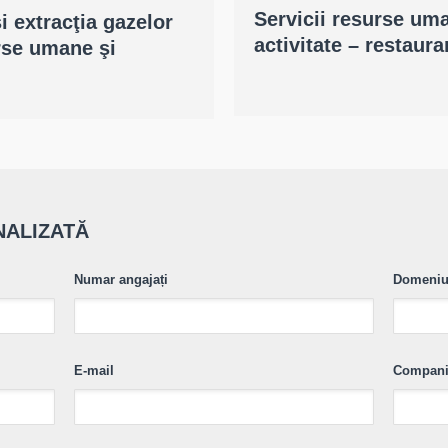
Servicii resurse uma
i extracţia gazelor
activitate – restaur
urse umane şi
NALIZATĂ
Numar angajați
Domeniu 
E-mail
Compan