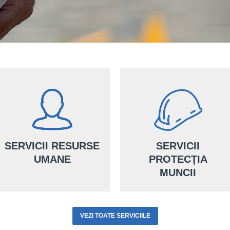
SERVICII RESURSE
SERVICII
UMANE
PROTECȚIA
MUNCII
Consultanții noștri îți oferă
Pentru performanța afacerii
servicii personalizate de
VEZI TOATE SERVICIILE
tale, îți punem la dispoziție
protecția muncii atât pentru
serviciul nostru de resurse
mediul industrial, cât și al