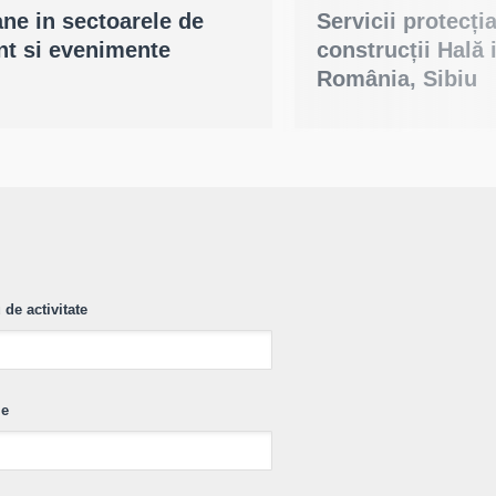
ne in sectoarele de
Servicii protecți
ant si evenimente
construcții Hală
România, Sibiu
de activitate
ie