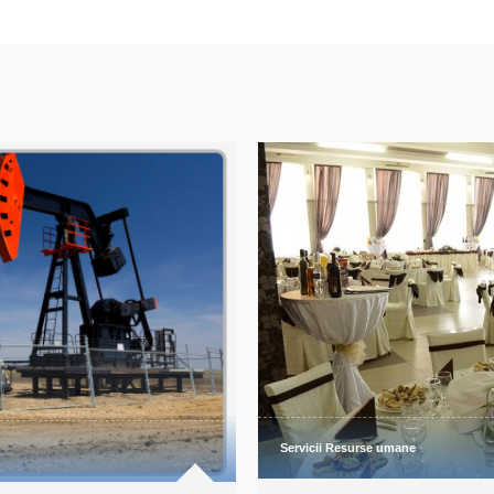
umane și relații de muncă.
construcțiilor.
AFLĂ MAI MULTE
AFLĂ MAI MULTE
Servicii Resurse umane