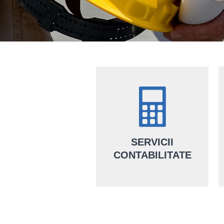
SERVICII
CONTABILITATE
Alături de noi, ai servicii de
contabilitate complete făcute de
o echipă de contabili certificați