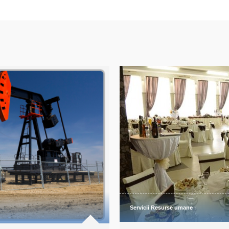
umane și relații de muncă.
construcțiilor.
AFLĂ MAI MULTE
AFLĂ MAI MULTE
Servicii Resurse umane