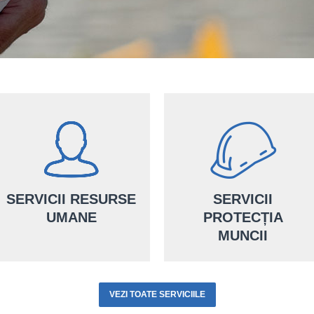
SERVICII RESURSE
SERVICII
UMANE
PROTECȚIA
MUNCII
Consultanții noștri îți oferă
Pentru performanța afacerii
servicii personalizate de
VEZI TOATE SERVICIILE
tale, îți punem la dispoziție
protecția muncii atât pentru
serviciul nostru de resurse
mediul industrial, cât și al