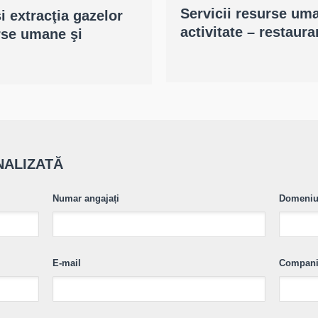
Servicii resurse uma
i extracţia gazelor
activitate – restaur
urse umane şi
NALIZATĂ
Numar angajați
Domeniu 
E-mail
Compan