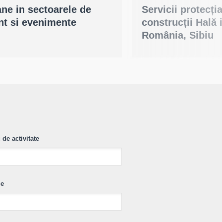
ne in sectoarele de
Servicii protecți
ant si evenimente
construcții Hală
România, Sibiu
de activitate
ie