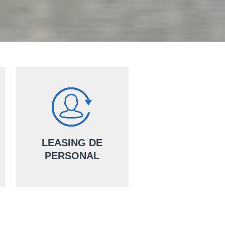
LEASING DE
PERSONAL
Ține-ți afacerea mereu pregătită
pentru schimbările din mediul
economic, cu serviciile noastre