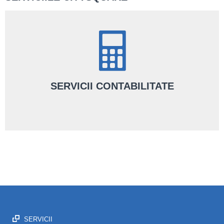
SERVICII CONTABILITATE
Alături de noi, ai servicii de contabilitate complete făcute de o
echipă de contabili certificați CECCAR.
AFLĂ MAI MULTE
SERVICII