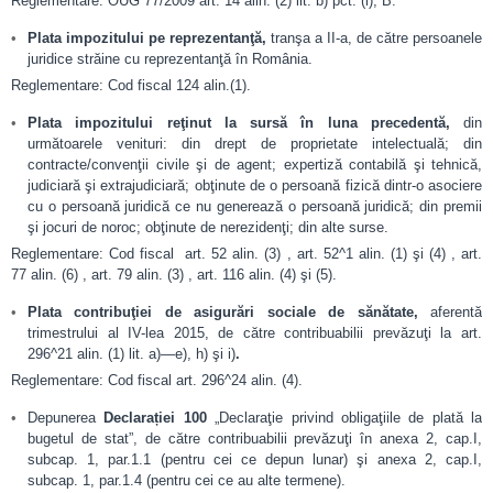
Reglementare: OUG 77/2009 art. 14 alin. (2) lit. b) pct. (i), B.
Plata impozitului pe reprezentanţă,
tranşa a II-a, de către persoanele
juridice străine cu reprezentanţă în România.
Reglementare: Cod fiscal 124 alin.(1).
Plata impozitului reţinut la sursă în luna precedentă,
din
următoarele venituri: din drept de proprietate intelectuală; din
contracte/convenţii civile şi de agent; expertiză contabilă şi tehnică,
judiciară şi extrajudiciară; obţinute de o persoană fizică dintr-o asociere
cu o persoană juridică ce nu generează o persoană juridică; din premii
şi jocuri de noroc; obţinute de nerezidenţi; din alte surse.
Reglementare: Cod fiscal art. 52 alin. (3) , art. 52^1 alin. (1) şi (4) , art.
77 alin. (6) , art. 79 alin. (3) , art. 116 alin. (4) şi (5).
Plata contribuţiei de asigurări sociale de sănătate,
aferentă
trimestrului al IV-lea 2015, de către contribuabilii prevăzuţi la art.
296^21 alin. (1) lit. a)—e), h) şi i)
.
Reglementare: Cod fiscal art. 296^24 alin. (4).
Depunerea
Declarației 100
„Declaraţie privind obligaţiile de plată la
bugetul de stat”, de către contribuabilii prevăzuţi în anexa 2, cap.I,
subcap. 1, par.1.1 (pentru cei ce depun lunar) şi anexa 2, cap.I,
subcap. 1, par.1.4 (pentru cei ce au alte termene).