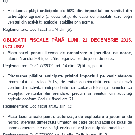
(9)
Efectuarea
plăţii anticipate de 50% din impozitul pe venitul din
activităţile agricole
(a doua rată), de către contribuabilii care obţin
venituri din activităţi agricole, stabilite prin norme.
Reglementare: Cod fiscal art.74 alin.(5).
OBLIGAŢII FISCALE PÂNĂ LUNI, 21 DECEMBRIE 2015,
INCLUSIV:
Plata taxei pentru licenţa de organizare a jocurilor de noroc,
aferentă anului 2015, de către organizatorii de jocuri de noroc.
Reglementare: OUG 77/2009, art. 14 alin. (2) lit. a, pct. ii.
Efectuarea pl
ăţilor anticipate privind impozitul pe venit
aferente
trimestrului al IV-lea 2015, de către contribuabilii care realizează
venituri din activităţi independente, din cedarea folosinţei bunurilor, cu
excepţia veniturilor din arendare, precum şi venituri din activităţi
agricole conform Codului fiscal art. 71.
Reglementare: Cod fiscal art.82 alin. (3).
Plata
taxei anuale pentru autorizaţia de exploatare a jocurilor de
noroc,
aferentă trimestrului următor, de către organizatorii de jocuri de
noroc caracteristice activităţii cazinourilor şi jocuri tip slot-machine.