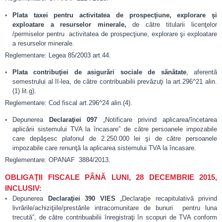
Plata taxei pentru activitatea de prospecţiune, explorare şi
exploatare a resurselor minerale,
de către titularii licenţelor
/permiselor pentru activitatea de prospecţiune, explorare şi exploatare
a resurselor minerale.
Reglementare: Legea 85/2003 art.44.
Plata contribuţiei de asigurări sociale de sănătate
, aferentă
semestrului al II-lea, de către contribuabilii prevăzuţi la art.296^21 alin.
(1) lit.g).
Reglementare: Cod fiscal art.296^24 alin.(4).
Depunerea
Declaraţiei 097
„Notificare privind aplicarea/încetarea
aplicării sistemului TVA la încasare” de către persoanele impozabile
care depăşesc plafonul de 2.250.000 lei şi de către persoanele
impozabile care renunţă la aplicarea sistemului TVA la încasare.
Reglementare: OPANAF 3884/2013.
OBLIGAŢII FISCALE PÂNĂ LUNI, 28 DECEMBRIE 2015,
INCLUSIV:
Depunerea
Declaraţiei 390 VIES
„Declaraţie recapitulativă privind
livrările/achiziţiile/prestările intracomunitare de bunuri pentru luna
trecută”, de către contribuabilii înregistraţi în scopuri de TVA conform