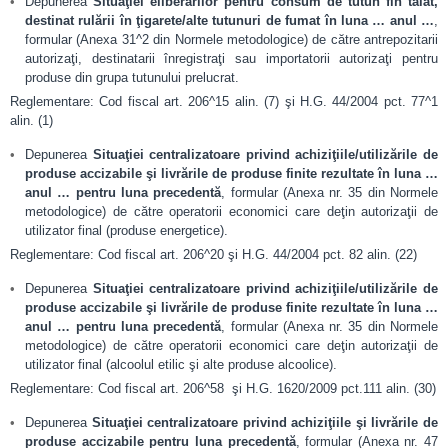
Depunerea
Situaţiei eliberărilor pentru consum de tutun fin tăiat,
destinat rulării în ţigarete/alte tutunuri de fumat în luna … anul …
,
formular (Anexa 31^2 din Normele metodologice) de către antrepozitarii
autorizaţi, destinatarii înregistraţi sau importatorii autorizaţi pentru
produse din grupa tutunului prelucrat.
Reglementare: Cod fiscal art. 206^15 alin. (7) şi H.G. 44/2004 pct. 77^1
alin. (1)
Depunerea
Situaţiei centralizatoare privind achiziţiile/utilizările de
produse accizabile şi livrările de produse finite rezultate în luna …
anul … pentru luna precedentă
, formular (Anexa nr. 35 din Normele
metodologice) de către operatorii economici care deţin autorizaţii de
utilizator final (produse energetice).
Reglementare: Cod fiscal art. 206^20 şi H.G. 44/2004 pct. 82 alin. (22)
Depunerea
Situaţiei centralizatoare privind achiziţiile/utilizările de
produse accizabile şi livrările de produse finite rezultate în luna …
anul … pentru luna precedentă
, formular (Anexa nr. 35 din Normele
metodologice) de către operatorii economici care deţin autorizaţii de
utilizator final (alcoolul etilic şi alte produse alcoolice).
Reglementare: Cod fiscal art. 206^58 şi H.G. 1620/2009 pct.111 alin. (30)
Depunerea
Situaţiei centralizatoare privind achiziţiile şi livrările de
produse accizabile pentru luna precedentă
, formular (Anexa nr. 47