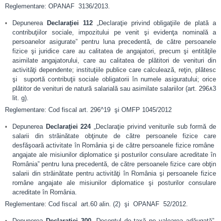
Reglementare: OPANAF 3136/2013.
Depunerea
Declaraţiei 112
„Declaraţie privind obligaţiile de plată a
contribuţiilor sociale, impozitului pe venit şi evidenţa nominală a
persoanelor asigurate” pentru luna precedentă, de către persoanele
fizice şi juridice care au calitatea de angajatori, precum şi entităţile
asimilate angajatorului, care au calitatea de plătitori de venituri din
activităţi dependente; instituţiile publice care calculează, reţin, plătesc
şi suportă contribuţii sociale obligatorii în numele asiguratului; orice
plătitor de venituri de natură salarială sau asimilate salariilor (art. 296۸3
lit. g).
Reglementare: Cod fiscal art. 296^19 şi OMFP 1045/2012
Depunerea
Declaraţiei 224
„Declaraţie privind veniturile sub formă de
salarii din străinătate obţinute de către persoanele fizice care
desfăşoară activitate în România şi de către persoanele fizice române
angajate ale misiunilor diplomatice şi posturilor consulare acreditate în
România” pentru luna precedentă, de către persoanele fizice care obţin
salarii din străinătate pentru activităţi în România şi persoanele fizice
române angajate ale misiunilor diplomatice şi posturilor consulare
acreditate în România.
Reglementare: Cod fiscal art.60 alin. (2) şi OPANAF 52/2012.
Depunerea
Declaraţiei 300
„Decontul de taxă pe valoarea adăugată”,