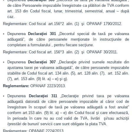
de către Persoanele impozabile înregistrate ca plătitori de TVA conform
art. 153 din Codul fiscal, lunar, trimestrial, semestrial, anual – după
caz.
Reglementare: Cod fiscal art.156^2 alin. (1) şi OPANAF 1790/2012.
Depunerea
Declaraţiei 301
„Decontul special de taxă pe valoarea
adăugată”, de către persoanele menţionate în instrucţiunile de
completare a formularului , pentru fiecare secţiune.
Reglementare: Cod fiscal art. 156^3 alin. (2) şi OPANAF 30/2011.
Depunerea
Declaraţiei 307
„Declaraţie privind sumele rezultate din
ajustarea taxei pe valoarea adăugată”, de către persoanele impozabile
stabilite de Codul fiscal art. 134 alin. (5), art. 128 alin. (7), art. 152 alin.
(7), art. 153 alin. (9) lit. a) – e) şi g).
Reglementare:
OPANAF 2223/2013.
Depunerea
Declaraţiei 311
„Declaraţie privind taxa pe valoarea
adăugată datorată de către persoanele impozabile al căror cod de
înregistrare în scopuri de taxă pe valoarea adăugată a fost anulat”
conform art.153 alin. (9) lit. a) – e) din Codul fiscal şi care efectuează,
în perioada în care nu au cod valid de TVA, livrări şi/sau achiziţii
/prestări de bunuri/ servicii care sunt obligate la plata TVA.
Reglementare: OPANAF 2224/2013.