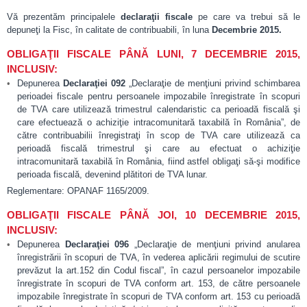
Vă prezentăm principalele
declaraţii fiscale
pe care va trebui să le
depuneţi la Fisc, în calitate de contribuabili, în luna
Decembrie 2015.
OBLIGAŢII FISCALE PÂNĂ LUNI, 7 DECEMBRIE 2015,
INCLUSIV:
Depunerea
Declaraţiei 092
„Declaraţie de menţiuni privind schimbarea
perioadei fiscale pentru persoanele impozabile înregistrate în scopuri
de TVA care utilizează trimestrul calendaristic ca perioadă fiscală şi
care efectuează o achiziţie intracomunitară taxabilă în România”, de
către contribuabilii înregistraţi în scop de TVA care utilizează ca
perioadă fiscală trimestrul şi care au efectuat o achiziţie
intracomunitară taxabilă în România, fiind astfel obligaţi să‑şi modifice
perioada fiscală, devenind plătitori de TVA lunar.
Reglementare: OPANAF 1165/2009.
OBLIGAŢII FISCALE PÂNĂ JOI, 10 DECEMBRIE 2015,
INCLUSIV:
Depunerea
Declaraţiei 096
„Declaraţie de menţiuni privind anularea
înregistrării în scopuri de TVA, în vederea aplicării regimului de scutire
prevăzut la art.152 din Codul fiscal”, în cazul persoanelor impozabile
înregistrate în scopuri de TVA conform art. 153, de către persoanele
impozabile înregistrate în scopuri de TVA conform art. 153 cu perioadă