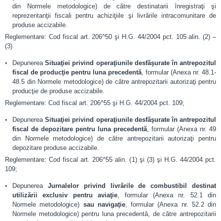
din Normele metodologice) de către destinatarii înregistraţi şi
reprezentanţii fiscali pentru achiziţiile şi livrările intracomunitare de
produse accizabile.
Reglementare: Cod fiscal art. 206^50 şi H.G. 44/2004 pct. 105 alin. (2) –
(3)
Depunerea
Situaţiei privind operaţiunile desfăşurate în antrepozitul
fiscal de producţie pentru luna precedentă
, formular (Anexa nr. 48.1-
48.5 din Normele metodologice) de către antrepozitarii autorizaţi pentru
producţie de produse accizabile.
Reglementare: Cod fiscal art. 206^55 şi H.G. 44/2004 pct. 109;
Depunerea
Situaţiei privind operaţiunile desfăşurate în antrepozitul
fiscal de depozitare pentru luna precedentă
, formular (Anexa nr. 49
din Normele metodologice) de către antrepozitarii autorizaţi pentru
depozitare produse accizabile.
Reglementare: Cod fiscal art. 206^55 alin. (1) şi (3) şi H.G. 44/2004 pct.
109;
Depunerea
Jurnalelor privind livrările de combustibil destinat
utilizării exclusiv pentru aviaţie
, formular (Anexa nr. 52.1 din
Normele metodologice)
sau navigaţie
, formular (Anexa nr. 52.2 din
Normele metodologice) pentru luna precedentă, de către antrepozitarii