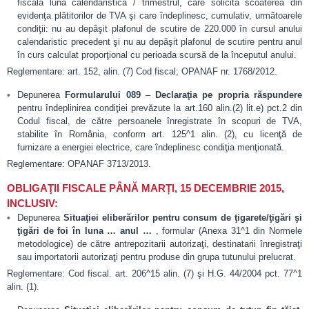
fiscală luna calendaristică / trimestrul, care solicită scoaterea din
evidenţa plătitorilor de TVA şi care îndeplinesc, cumulativ, următoarele
condiţii: nu au depăşit plafonul de scutire de 220.000 în cursul anului
calendaristic precedent şi nu au depăşit plafonul de scutire pentru anul
în curs calculat proporţional cu perioada scursă de la începutul anului.
Reglementare: art. 152, alin. (7) Cod fiscal; OPANAF nr. 1768/2012.
Depunerea
Formularului 089
–
Declaraţia pe propria răspundere
pentru îndeplinirea condiţiei prevăzute la art.160 alin.(2) lit.e) pct.2 din
Codul fiscal, de către persoanele înregistrate în scopuri de TVA,
stabilite în România, conform art. 125^1 alin. (2), cu licenţă de
furnizare a energiei electrice, care îndeplinesc condiţia menţionată.
Reglementare: OPANAF 3713/2013.
OBLIGAŢII FISCALE PÂNĂ MARȚI, 15 DECEMBRIE 2015,
INCLUSIV:
Depunerea
Situaţiei eliberărilor pentru consum de ţigarete/ţigări şi
ţigări de foi în luna … anul …
, formular (Anexa 31^1 din Normele
metodologice) de către antrepozitarii autorizaţi, destinatarii înregistraţi
sau importatorii autorizaţi pentru produse din grupa tutunului prelucrat.
Reglementare: Cod fiscal. art. 206^15 alin. (7) şi H.G. 44/2004 pct. 77^1
alin. (1).