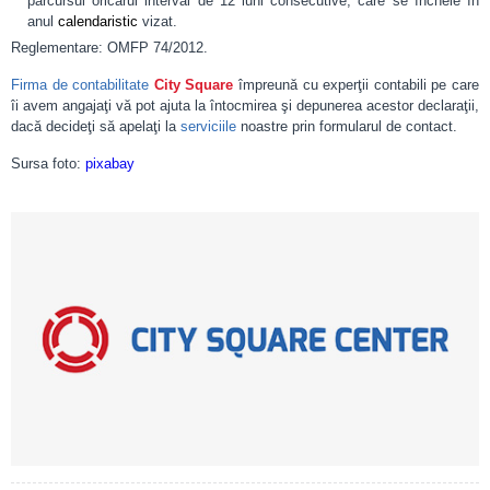
parcursul oricărui interval de 12 luni consecutive, care se încheie în
anul
calendaristic
vizat.
Reglementare: OMFP 74/2012.
Firma de contabilitate
City Square
împreună cu experţii contabili pe care
îi avem angajaţi vă pot ajuta la întocmirea şi depunerea acestor declaraţii,
dacă decideţi să apelaţi la
serviciile
noastre prin formularul de contact.
Sursa foto:
pixabay