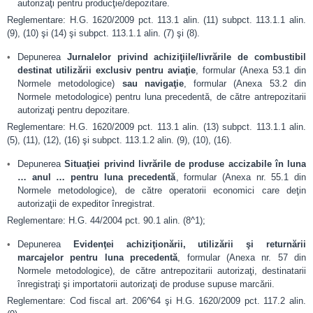
autorizaţi pentru producţie/depozitare.
Reglementare: H.G. 1620/2009 pct. 113.1 alin. (11) subpct. 113.1.1 alin.
(9), (10) şi (14) şi subpct. 113.1.1 alin. (7) şi (8).
Depunerea
Jurnalelor privind achiziţiile/livrările de combustibil
destinat utilizării exclusiv pentru aviaţie
, formular (Anexa 53.1 din
Normele metodologice)
sau navigaţie
, formular (Anexa 53.2 din
Normele metodologice) pentru luna precedentă, de către antrepozitarii
autorizaţi pentru depozitare.
Reglementare: H.G. 1620/2009 pct. 113.1 alin. (13) subpct. 113.1.1 alin.
(5), (11), (12), (16) şi subpct. 113.1.2 alin. (9), (10), (16).
Depunerea
Situaţiei privind livrările de produse accizabile în luna
… anul … pentru luna precedentă
, formular (Anexa nr. 55.1 din
Normele metodologice), de către operatorii economici care deţin
autorizaţii de expeditor înregistrat.
Reglementare: H.G. 44/2004 pct. 90.1 alin. (8^1);
Depunerea
Evidenţei achiziţionării, utilizării şi returnării
marcajelor pentru luna precedentă
, formular (Anexa nr. 57 din
Normele metodologice), de către antrepozitarii autorizaţi, destinatarii
înregistraţi şi importatorii autorizaţi de produse supuse marcării.
Reglementare: Cod fiscal art. 206^64 şi H.G. 1620/2009 pct. 117.2 alin.