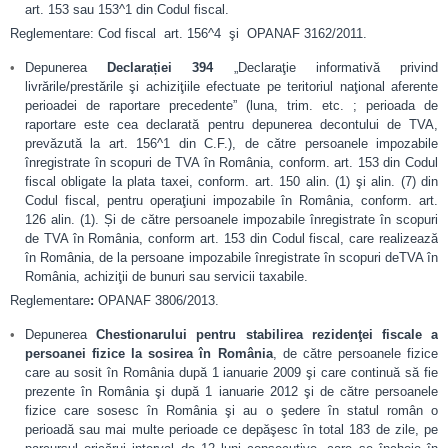
art. 153 sau 153^1 din Codul fiscal.
Reglementare: Cod fiscal art. 156^4 şi OPANAF 3162/2011.
Depunerea
Declarației 394
„Declaraţie informativă privind
livrările/prestările şi achiziţiile efectuate pe teritoriul naţional aferente
perioadei de raportare precedente” (luna, trim. etc. ; perioada de
raportare este cea declarată pentru depunerea decontului de TVA,
prevăzută la art. 156^1 din C.F.), de către persoanele impozabile
înregistrate în scopuri de TVA în România, conform. art. 153 din Codul
fiscal obligate la plata taxei, conform. art. 150 alin. (1) şi alin. (7) din
Codul fiscal, pentru operaţiuni impozabile în România, conform. art.
126 alin. (1). Și de către persoanele impozabile înregistrate în scopuri
de TVA în România, conform art. 153 din Codul fiscal, care realizează
în România, de la persoane impozabile înregistrate în scopuri deTVA în
România, achiziţii de bunuri sau servicii taxabile.
Reglementare
:
OPANAF 3806/2013.
Depunerea
Chestionarului pentru stabilirea rezidenţei fiscale a
persoanei fizice la sosirea în România
, de către persoanele fizice
care au sosit în România după 1 ianuarie 2009 şi care continuă să fie
prezente în România şi după 1 ianuarie 2012 şi de către persoanele
fizice care sosesc în România şi au o şedere în statul român o
perioadă sau mai multe perioade ce depăşesc în total 183 de zile, pe