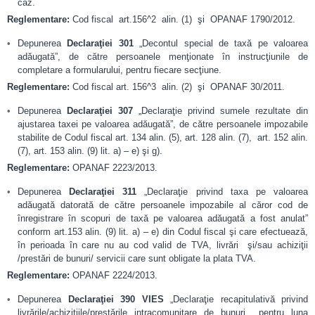
caz.
Reglementare:
Cod fiscal art.156^2 alin. (1) şi OPANAF 1790/2012.
Depunerea
Declaraţiei 301
„Decontul special de taxă pe valoarea
adăugată”, de către persoanele menţionate în instrucţiunile de
completare a formularului, pentru fiecare secţiune.
Reglementare:
Cod fiscal art. 156^3 alin. (2) şi OPANAF 30/2011.
Depunerea
Declaraţiei 307
„Declaraţie privind sumele rezultate din
ajustarea taxei pe valoarea adăugată”, de către persoanele impozabile
stabilite de Codul fiscal art. 134 alin. (5), art. 128 alin. (7), art. 152 alin.
(7), art. 153 alin. (9) lit. a) – e) şi g).
Reglementare:
OPANAF 2223/2013.
Depunerea
Declaraţiei 311
„Declaraţie privind taxa pe valoarea
adăugată datorată de către persoanele impozabile al căror cod de
înregistrare în scopuri de taxă pe valoarea adăugată a fost anulat”
conform art.153 alin. (9) lit. a) – e) din Codul fiscal şi care efectuează,
în perioada în care nu au cod valid de TVA, livrări şi/sau achiziţii
/prestări de bunuri/ servicii care sunt obligate la plata TVA.
Reglementare:
OPANAF 2224/2013.
Depunerea
Declaraţiei 390 VIES
„Declaraţie recapitulativă privind
livrările/achiziţiile/prestările intracomunitare de bunuri pentru luna