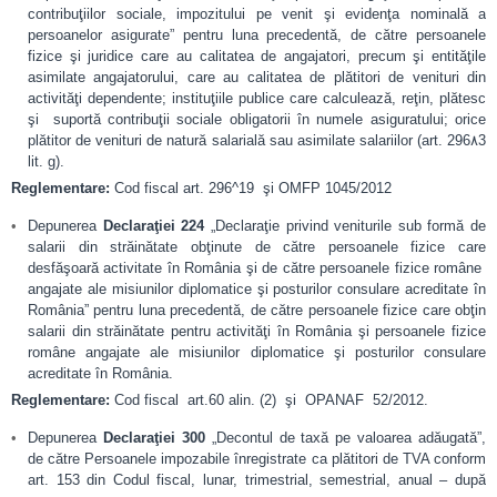
contribuţiilor sociale, impozitului pe venit şi evidenţa nominală a
persoanelor asigurate” pentru luna precedentă, de către persoanele
fizice şi juridice care au calitatea de angajatori, precum şi entităţile
asimilate angajatorului, care au calitatea de plătitori de venituri din
activităţi dependente; instituţiile publice care calculează, reţin, plătesc
şi suportă contribuţii sociale obligatorii în numele asiguratului; orice
plătitor de venituri de natură salarială sau asimilate salariilor (art. 296۸3
lit. g).
Reglementare:
Cod fiscal art. 296^19 şi OMFP 1045/2012
Depunerea
Declaraţiei 224
„Declaraţie privind veniturile sub formă de
salarii din străinătate obţinute de către persoanele fizice care
desfăşoară activitate în România şi de către persoanele fizice române
angajate ale misiunilor diplomatice şi posturilor consulare acreditate în
România” pentru luna precedentă, de către persoanele fizice care obţin
salarii din străinătate pentru activităţi în România şi persoanele fizice
române angajate ale misiunilor diplomatice şi posturilor consulare
acreditate în România.
Reglementare:
Cod fiscal art.60 alin. (2) şi OPANAF 52/2012.
Depunerea
Declaraţiei 300
„Decontul de taxă pe valoarea adăugată”,
de către Persoanele impozabile înregistrate ca plătitori de TVA conform
art. 153 din Codul fiscal, lunar, trimestrial, semestrial, anual – după