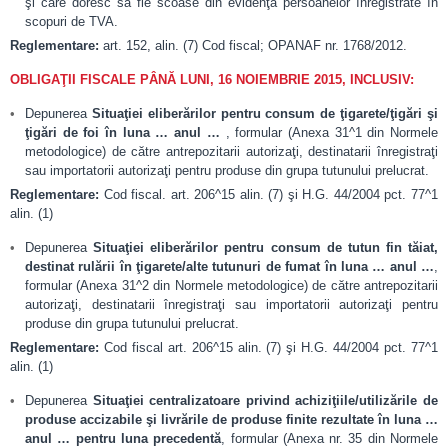
şi care doresc să fie scoase din evidenţa persoanelor înregistrate în
scopuri de TVA.
Reglementare:
art. 152, alin. (7) Cod fiscal; OPANAF nr. 1768/2012.
OBLIGAŢII FISCALE PÂNĂ LUNI, 16 NOIEMBRIE 2015, INCLUSIV:
Depunerea
Situaţiei eliberărilor pentru consum de ţigarete/ţigări şi
ţigări de foi în luna … anul …
, formular (Anexa 31^1 din Normele
metodologice) de către antrepozitarii autorizaţi, destinatarii înregistraţi
sau importatorii autorizaţi pentru produse din grupa tutunului prelucrat.
Reglementare:
Cod fiscal. art. 206^15 alin. (7) şi H.G. 44/2004 pct. 77^1
alin. (1)
Depunerea
Situaţiei eliberărilor pentru consum de tutun fin tăiat,
destinat rulării în ţigarete/alte tutunuri de fumat în luna … anul …
,
formular (Anexa 31^2 din Normele metodologice) de către antrepozitarii
autorizaţi, destinatarii înregistraţi sau importatorii autorizaţi pentru
produse din grupa tutunului prelucrat.
Reglementare:
Cod fiscal art. 206^15 alin. (7) şi H.G. 44/2004 pct. 77^1
alin. (1)
Depunerea
Situaţiei centralizatoare privind achiziţiile/utilizările de
produse accizabile şi livrările de produse finite rezultate în luna …
anul … pentru luna precedentă
, formular (Anexa nr. 35 din Normele