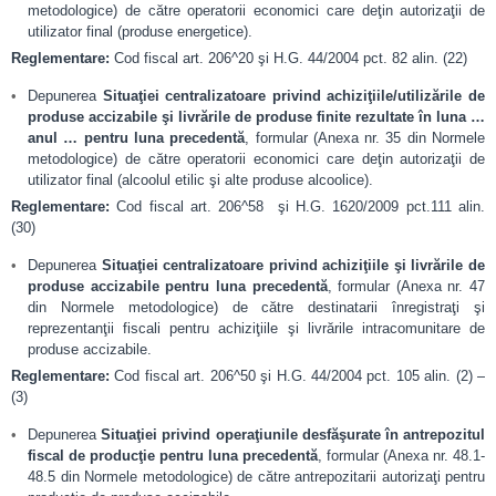
metodologice) de către operatorii economici care deţin autorizaţii de
utilizator final (produse energetice).
Reglementare:
Cod fiscal art. 206^20 şi H.G. 44/2004 pct. 82 alin. (22)
Depunerea
Situaţiei centralizatoare privind achiziţiile/utilizările de
produse accizabile şi livrările de produse finite rezultate în luna …
anul … pentru luna precedentă
, formular (Anexa nr. 35 din Normele
metodologice) de către operatorii economici care deţin autorizaţii de
utilizator final (alcoolul etilic şi alte produse alcoolice).
Reglementare:
Cod fiscal art. 206^58 şi H.G. 1620/2009 pct.111 alin.
(30)
Depunerea
Situaţiei centralizatoare privind achiziţiile şi livrările de
produse accizabile pentru luna precedentă
, formular (Anexa nr. 47
din Normele metodologice) de către destinatarii înregistraţi şi
reprezentanţii fiscali pentru achiziţiile şi livrările intracomunitare de
produse accizabile.
Reglementare:
Cod fiscal art. 206^50 şi H.G. 44/2004 pct. 105 alin. (2) –
(3)
Depunerea
Situaţiei privind operaţiunile desfăşurate în antrepozitul
fiscal de producţie pentru luna precedentă
, formular (Anexa nr. 48.1-
48.5 din Normele metodologice) de către antrepozitarii autorizaţi pentru