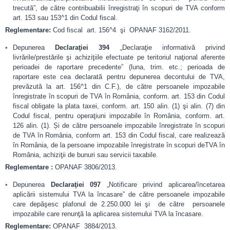
trecută”, de către contribuabilii înregistraţi în scopuri de TVA conform
art. 153 sau 153^1 din Codul fiscal.
Reglementare:
Cod fiscal art. 156^4 şi OPANAF 3162/2011.
Depunerea
Declaraţiei 394
„Declaraţie informativă privind
livrările/prestările şi achiziţiile efectuate pe teritoriul naţional aferente
perioadei de raportare precedente” (luna, trim. etc.; perioada de
raportare este cea declarată pentru depunerea decontului de TVA,
prevăzută la art. 156^1 din C.F.), de către persoanele impozabile
înregistrate în scopuri de TVA în România, conform. art. 153 din Codul
fiscal obligate la plata taxei, conform. art. 150 alin. (1) şi alin. (7) din
Codul fiscal, pentru operaţiuni impozabile în România, conform. art.
126 alin. (1). Și de către persoanele impozabile înregistrate în scopuri
de TVA în România, conform art. 153 din Codul fiscal, care realizează
în România, de la persoane impozabile înregistrate în scopuri deTVA în
România, achiziţii de bunuri sau servicii taxabile.
Reglementare :
OPANAF 3806/2013.
Depunerea
Declaraţiei 097
„Notificare privind aplicarea/încetarea
aplicării sistemului TVA la încasare” de către persoanele impozabile
care depăşesc plafonul de 2.250.000 lei şi de către persoanele
impozabile care renunţă la aplicarea sistemului TVA la încasare.
Reglementare:
OPANAF 3884/2013.