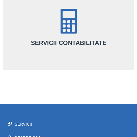
SERVICII CONTABILITATE
Alături de noi, ai servicii de contabilitate complete făcute de o
echipă de contabili certificați CECCAR.
AFLĂ MAI MULTE
SERVICII