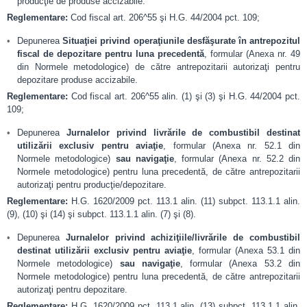
producţie de produse accizabile.
Reglementare:
Cod fiscal art. 206^55 şi H.G. 44/2004 pct. 109;
Depunerea
Situaţiei privind operaţiunile desfăşurate în antrepozitul
fiscal de depozitare pentru luna precedentă
, formular (Anexa nr. 49
din Normele metodologice) de către antrepozitarii autorizaţi pentru
depozitare produse accizabile.
Reglementare:
Cod fiscal art. 206^55 alin. (1) şi (3) şi H.G. 44/2004 pct.
109;
Depunerea
Jurnalelor privind livrările de combustibil destinat
utilizării exclusiv pentru aviaţie
, formular (Anexa nr. 52.1 din
Normele metodologice)
sau navigaţie
, formular (Anexa nr. 52.2 din
Normele metodologice) pentru luna precedentă, de către antrepozitarii
autorizaţi pentru producţie/depozitare.
Reglementare:
H.G. 1620/2009 pct. 113.1 alin. (11) subpct. 113.1.1 alin.
(9), (10) şi (14) şi subpct. 113.1.1 alin. (7) şi (8).
Depunerea
Jurnalelor privind achiziţiile/livrările de combustibil
destinat utilizării exclusiv pentru aviaţie
, formular (Anexa 53.1 din
Normele metodologice)
sau navigaţie
, formular (Anexa 53.2 din
Normele metodologice) pentru luna precedentă, de către antrepozitarii
autorizaţi pentru depozitare.
Reglementare:
H.G. 1620/2009 pct. 113.1 alin. (13) subpct. 113.1.1 alin.