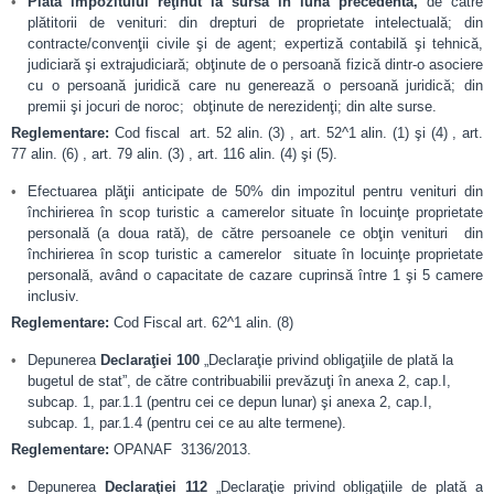
Plata impozitului reţinut la sursă în luna precedentă,
de către
plătitorii de venituri: din drepturi de proprietate intelectuală; din
contracte/convenţii civile şi de agent; expertiză contabilă şi tehnică,
judiciară şi extrajudiciară; obţinute de o persoană fizică dintr-o asociere
cu o persoană juridică care nu generează o persoană juridică; din
premii şi jocuri de noroc; obţinute de nerezidenţi; din alte surse.
Reglementare:
Cod fiscal art. 52 alin. (3) , art. 52^1 alin. (1) şi (4) , art.
77 alin. (6) , art. 79 alin. (3) , art. 116 alin. (4) şi (5).
Efectuarea plăţii anticipate de 50% din impozitul pentru venituri din
închirierea în scop turistic a camerelor situate în locuinţe proprietate
personală (a doua rată), de către persoanele ce obţin venituri din
închirierea în scop turistic a camerelor situate în locuinţe proprietate
personală, având o capacitate de cazare cuprinsă între 1 şi 5 camere
inclusiv.
Reglementare:
Cod Fiscal art. 62^1 alin. (8)
Depunerea
Declaraţiei 100
„Declaraţie privind obligaţiile de plată la
bugetul de stat”, de către contribuabilii prevăzuţi în anexa 2, cap.I,
subcap. 1, par.1.1 (pentru cei ce depun lunar) şi anexa 2, cap.I,
subcap. 1, par.1.4 (pentru cei ce au alte termene).
Reglementare:
OPANAF 3136/2013.
Depunerea
Declaraţiei 112
„Declaraţie privind obligaţiile de plată a