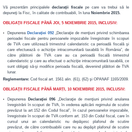
Vă prezentăm principalele
declaraţii fiscale
pe care va trebui să le
depuneţi la Fisc, în calitate de contribuabili, în luna
Noiembrie
2015.
OBLIGAŢII FISCALE PÂNĂ JOI, 5 NOIEMBRIE 2015, INCLUSIV:
Depunerea
Declaraţiei 092
„Declaraţie de menţiuni privind schimbarea
perioadei fiscale pentru persoanele impozabile înregistrate în scopuri
de TVA care utilizează trimestrul calendaristic ca perioadă fiscală şi
care efectuează o achiziţie intracomunitară taxabilă în România”, de
către plătitorii de TVA care au ca perioadă fiscală trimestrul
calendaristic şi care au efectuat o achiziţie intracomunitară taxabilă, ce
sunt obligaţi să-şi modifice perioada fiscală, devenind plătitori de TVA
lunar.
Reglementare:
Cod fiscal art. 1561 alin. (61), (62) şi OPANAF 1165/2009.
OBLIGAŢII FISCALE PÂNĂ MARȚI, 10 NOIEMBRIE 2015, INCLUSIV:
Depunerea
Declaraţiei 096
„Declaraţie de menţiuni privind anularea
înregistrării în scopuri de TVA, în vederea aplicării regimului de scutire
prevăzut la art.152 din Codul fiscal”, în cazul persoanelor impozabile,
înregistrate în scopuri de TVA conform art. 153 din Codul fiscal, care în
cursul unui an calendaristic nu depăşesc plafonul de scutire
prevăzut, de către contribuabilii care nu au depăşit plafonul de scutire