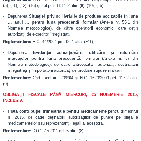
(5), (11), (12), (16) şi subpct. 113.1.2 alin. (9), (10), (16).
Depunerea
Situaţiei privind livrările de produse accizabile în luna
… anul … pentru luna precedentă
, formular (Anexa nr. 55.1 din
Normele metodologice), de către operatorii economici care deţin
autorizaţii de expeditor înregistrat.
Reglementare:
H.G. 44/2004 pct. 90.1 alin. (8^1);
Depunerea
Evidenţei achiziţionării, utilizării şi returnării
marcajelor pentru luna precedentă
, formular (Anexa nr. 57 din
Normele metodologice), de către antrepozitarii autorizaţi, destinatarii
înregistraţi şi importatorii autorizaţi de produse supuse marcării.
Reglementare:
Cod fiscal art. 206^64 şi H.G. 1620/2009 pct. 117.2 alin.
(9).
OBLIGAŢII FISCALE PÂNĂ MIERCURI, 25 NOIEMBRIE 2015,
INCLUSIV:
Plata contribuţiei trimestriale pentru medicamente
pentru trimestrul
III 2015, de către deţinătorii autorizaţiilor de punere pe piaţă a
medicamentelor sau reprezentanţii legali ai acestora.
Reglementare:
O.G. 77/2011 art. 5 alin. (8).