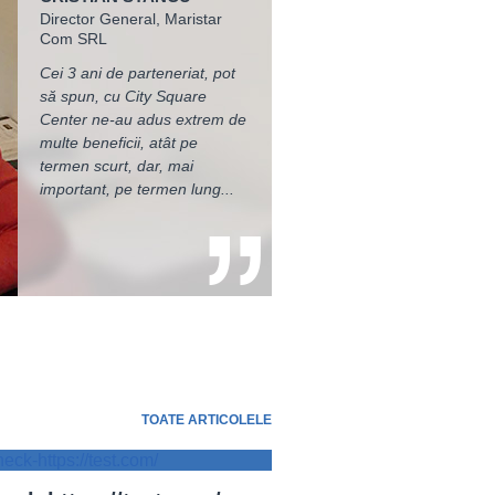
Director General, Maristar
reprezentat firma la zeci de
Square, am avut multe de
Com SRL
controale ale Inspectoratelor
învățat. O concluzie pe care
de Muncă - nu dintr-un singur
țin însă să o împărtășesc este
Cei 3 ani de parteneriat, pot
județ, ci din mai multe. Faptul
legată de cât de mult
să spun, cu City Square
că în toată această perioadă
înseamnă o interpretare
Center ne-au adus extrem de
și în urma acestor controale
corectă a legislației muncii.
multe beneficii, atât pe
nu am primit nici măcar o
City Square m-a ajutat să văd
termen scurt, dar, mai
amendă...
câte avantaje...
important, pe termen lung...
TOATE ARTICOLELE