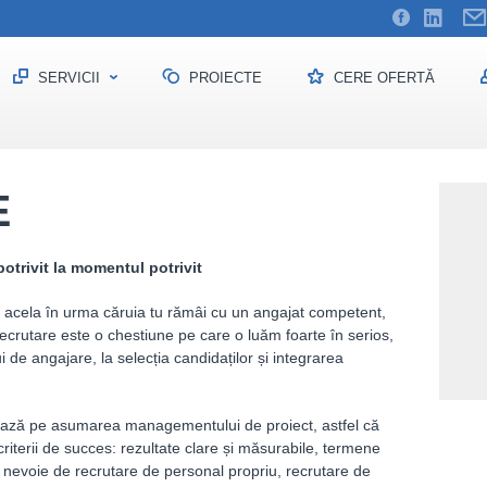
SERVICII
PROIECTE
CERE OFERTĂ
utare
E
otrivit la momentul potrivit
 acela în urma căruia tu rămâi cu un angajat competent,
recrutare este o chestiune pe care o luăm foarte în serios,
i de angajare, la selecția candidaților și integrarea
ează pe asumarea managementului de proiect, astfel că
criterii de succes: rezultate clare și măsurabile, termene
i nevoie de recrutare de personal propriu, recrutare de