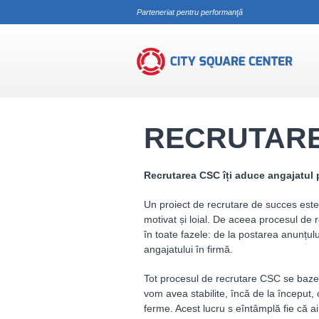
Parteneriat pentru performanţă
Servicii
Leasing de personal
Recr
RECRUTAR
Recrutarea CSC îți aduce angajatul p
Un proiect de recrutare de succes este
motivat și loial. De aceea procesul de 
în toate fazele: de la postarea anunțulu
angajatului în firmă.
Tot procesul de recrutare CSC se baz
vom avea stabilite, încă de la început, 
ferme. Acest lucru s eîntâmplă fie că a