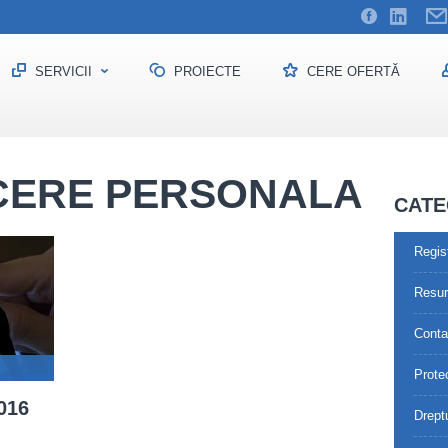
SERVICII
PROIECTE
CERE OFERTĂ
CERE PERSONALA
CATE
Regis
Resu
Contab
Prote
016
Drept