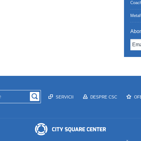
Coach
Metaf
Abon
SERVICII
DESPRE CSC
OF