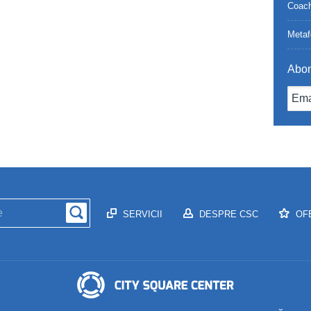
Coach
Metaf
Abon
SERVICII
DESPRE CSC
OF