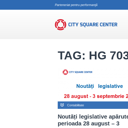
Parteneriat pentru performanţă
HG 703/2015
TAG: HG 703
Contabilitate
Noutăți legislative apărut
perioada 28 august – 3