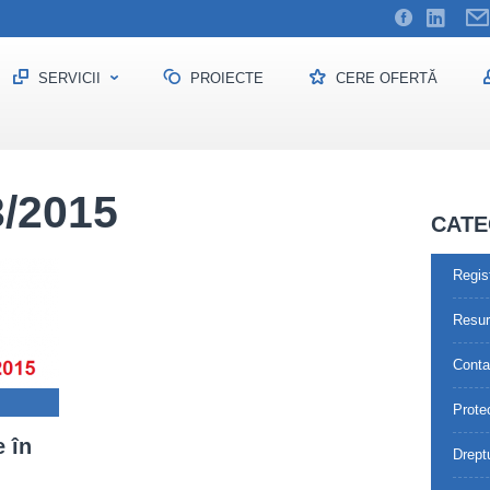
SERVICII
PROIECTE
CERE OFERTĂ
/2015
CATE
Regis
Resu
Contab
Prote
e în
Drept