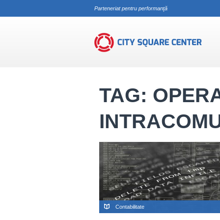
Parteneriat pentru performanţă
operațiune intracomunitară
TAG: OPER
INTRACOMU
Contabilitate