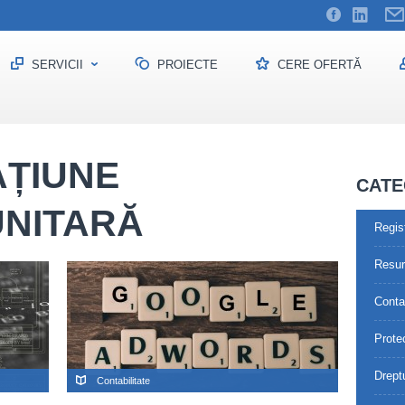
SERVICII
PROIECTE
CERE OFERTĂ
AȚIUNE
CATE
NITARĂ
Regis
Resu
Contab
Prote
Drept
Contabilitate