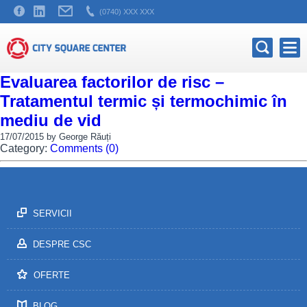
(0740) XXX XXX
Evaluarea factorilor de risc –
Tratamentul termic și termochimic în
mediu de vid
17/07/2015 by George Răuți
Category:
Comments (0)
SERVICII
DESPRE CSC
OFERTE
BLOG