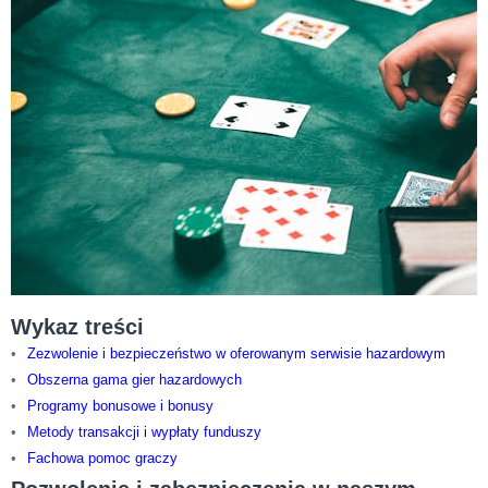
Wykaz treści
Zezwolenie i bezpieczeństwo w oferowanym serwisie hazardowym
Obszerna gama gier hazardowych
Programy bonusowe i bonusy
Metody transakcji i wypłaty funduszy
Fachowa pomoc graczy