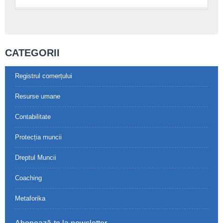
CATEGORII
Registrul comerțului
Resurse umane
Contabilitate
Protecția muncii
Dreptul Muncii
Coaching
Metaforika