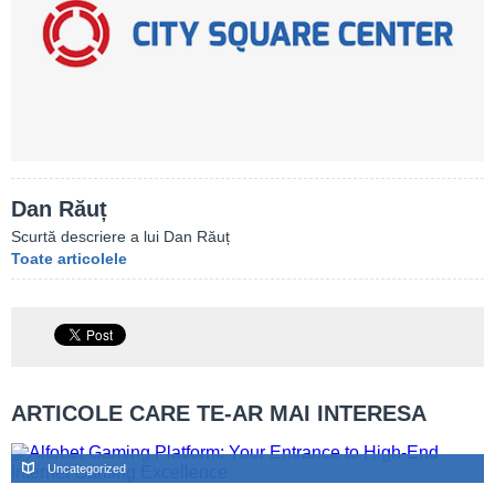
Dan Răuț
Scurtă descriere a lui Dan Răuț
Toate articolele
ARTICOLE CARE TE-AR MAI INTERESA
Uncategorized