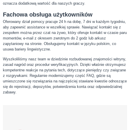
oznacza dodatkową wartość dla naszych graczy.
Fachowa obsługa użytkowników
Oferowany dział pomocy pracuje 24 h na dobę, 7 dni w każdym tygodniu,
aby zapewnić assistance w wszelkiej sprawie. Nawiązać kontakt się z
zespołem można przez czat na żywo, który oferuje kontakt w czasie paru
momentów, e-mail z okresem zwrotnym do 2 godz lub arkusz
zapytaniowy na stronie. Obsługujemy kontakt w języku polskim, co
usuwa bariery lingwistyczne.
Wyszkoliliśmy nasz team w dziedzinie rozbudowanej znajomości witryny,
zasad nagród oraz procedur weryfikacyjnych. Dzięki właśnie otrzymujesz
kompetentne reakcje na pytania tech, dotyczące pieniędzy czy związane
z rozgrywkami. Regularnie modernizujemy część FAQ, gdzie są
umieszczone się rozwiązania na najczęściej stawiane kwestie odnoszące
się do rejestracji, depozytów, potwierdzenia konta oraz odpowiedzialnej
zabawy.