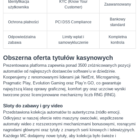
Identyfikacja
KYC (Know Your
Zaawansowany
użytkownika
Customer)
Bankowy
Ochrona płatności
PCI DSS Compliance
standard
Odpowiedzialna
Limity wpłat i
Kompletna
zabawa
samowykluczenie
kontrola
Obszerna oferta tytułów kasynowych
Prezentowana platforma zapewnia ponad 3500 zróżnicowanych pozycji
automatów od najlepszych dostawców software’u w dziedzinie.
Kooperujemy z renomowanymi liderami jak NetEnt, Microgaming,
Pragmatic Play, Evolution Gaming oraz Play’n GO, co gwarantuje
najwyższą klasę oprawy graficznej, komfort gry oraz uczciwe wyniki
tworzone przez licencjonowane mechanizmy liczb RNG (RNG).
Sloty do zabawy i gry video
Przedstawiona kolekcja automatów to autentyczna źródło emocji.
Odkryjesz w naszej ofercie retro maszyny owocówki, współczesne
automaty wideo z rozszerzonymi mechanizmami bonusowymi, rosnącymi
nagrodami głównymi oraz tytuły z znanych serii kinowych i telewizyjnych.
Każdego MC dodajemy nowe tytuły, aby kolekcja było świeże i