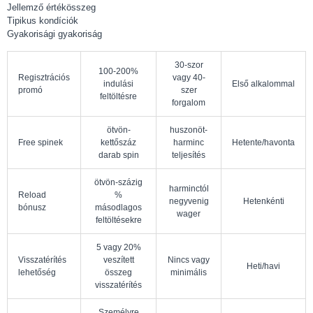
Jellemző értékösszeg
Tipikus kondíciók
Gyakorisági gyakoriság
30-szor
100-200%
Regisztrációs
vagy 40-
indulási
Első alkalommal
promó
szer
feltöltésre
forgalom
ötvön-
huszonöt-
Free spinek
kettőszáz
harminc
Hetente/havonta
darab spin
teljesítés
ötvön-százig
harminctól
Reload
%
negyvenig
Hetenkénti
bónusz
másodlagos
wager
feltöltésekre
5 vagy 20%
Visszatérítés
veszített
Nincs vagy
Heti/havi
lehetőség
összeg
minimális
visszatérítés
Személyre