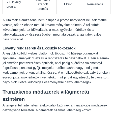
VIP loyalty
szabott
Eltérő
Permanens
program
promók
A jutalmak elemzésénél nem csupán a promó nagyságát kell tekintetbe
vennie, sőt az ehhez társuló követelményeket szintén. A teljesítési
követelmények, az időkorlátok, a max. győzelem értékek és a
játékkorlátozások összességében meghatározzák a ajánlatok valós
hasznosságát.
Loyalty rendszerek és Exkluzív fokozatok
A legjobb külföldi webes platformok többszintű hűségprogramokat
ajánlanak, amelyek díjazzák a rendszeres felhasználókat. Ezen a sémák
jellemzően pontszerzésen épülnek, ahol pedig a játékos valamennyi
fogadással pontokat gyűjt, melyeket utóbb cashre vagy pedig más
kedvezményekre konvertálhat össze. A emelkedettebb exkluzív tier-eken
egyedi juttatások érhetők nyerhetők, mint privát ügyintézők, felgyorsított
payout-ok illetve különleges eseményekre célzó lehetőségek.
Tranzakciós módszerek világméretű
színtéren
A tengerentúli internetes játékoldalak kitűnnek a tranzakciós módszerek
gazdagsága területén. A gamersek számos lehetőség között