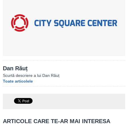
Dan Răuț
Scurtă descriere a lui Dan Răuț
Toate articolele
ARTICOLE CARE TE-AR MAI INTERESA