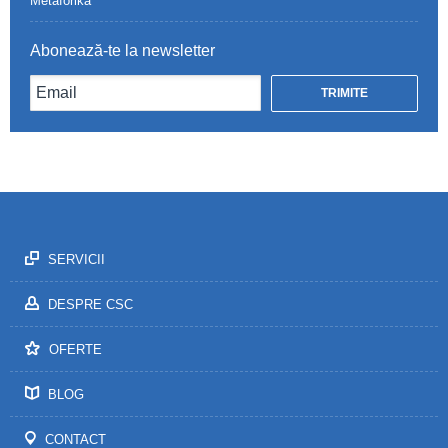
Metaforika
Abonează-te la newsletter
SERVICII
DESPRE CSC
OFERTE
BLOG
CONTACT