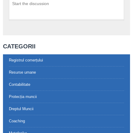
CATEGORII
Registrul comerțului
Resurse umane
Contabilitate
Protecția muncii
Dreptul Muncii
Coaching