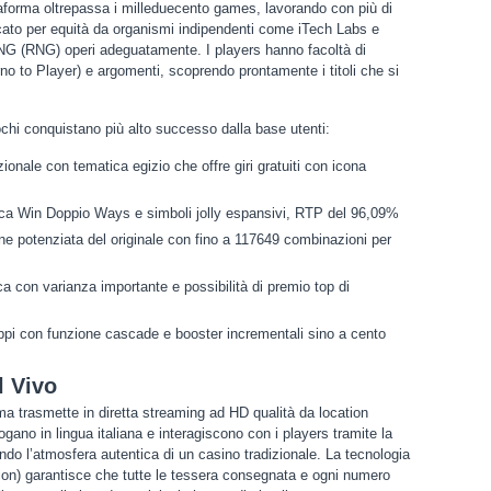
taforma oltrepassa i milleduecento games, lavorando con più di
ficato per equità da organismi indipendenti come iTech Labs e
NG (RNG) operi adeguatamente. I players hanno facoltà di
rno to Player) e argomenti, scoprendo prontamente i titoli che si
ochi conquistano più alto successo dalla base utenti:
ionale con tematica egizio che offre giri gratuiti con icona
ca Win Doppio Ways e simboli jolly espansivi, RTP del 96,09%
ne potenziata del originale con fino a 117649 combinazioni per
a con varianza importante e possibilità di premio top di
ppi con funzione cascade e booster incrementali sino a cento
l Vivo
rma trasmette in diretta streaming ad HD qualità da location
logano in lingua italiana e interagiscono con i players tramite la
ndo l’atmosfera autentica di un casino tradizionale. La tecnologia
n) garantisce che tutte le tessera consegnata e ogni numero