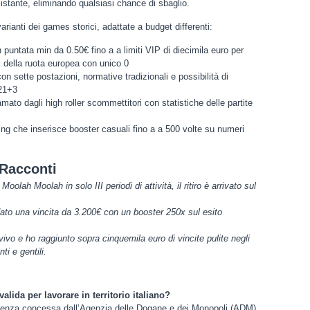
l’istante, eliminando qualsiasi chance di sbaglio.
rianti dei games storici, adattate a budget differenti:
puntata min da 0.50€ fino a a limiti VIP di diecimila euro per
i della ruota europea con unico 0
on sette postazioni, normative tradizionali e possibilità di
 21+3
mato dagli high roller scommettitori con statistiche delle partite
 che inserisce booster casuali fino a a 500 volte su numeri
 Racconti
lah Moolah in solo III periodi di attività, il ritiro è arrivato sul
ato una vincita da 3.200€ con un booster 250x sul esito
ivo e ho raggiunto sopra cinquemila euro di vincite pulite negli
i e gentili.
alida per lavorare in territorio italiano?
icenza concessa dall’Agenzia delle Dogane e dei Monopoli (ADM),