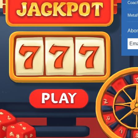
Coach
Metaf
Abon