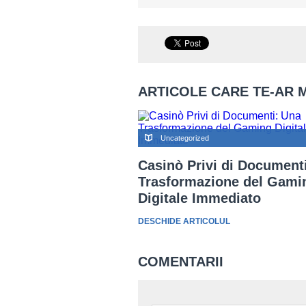
ARTICOLE CARE TE-AR 
Uncategorized
Casinò Privi di Document
Trasformazione del Gami
Digitale Immediato
DESCHIDE ARTICOLUL
COMENTARII