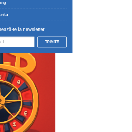
ing
orika
ează-te la newsletter