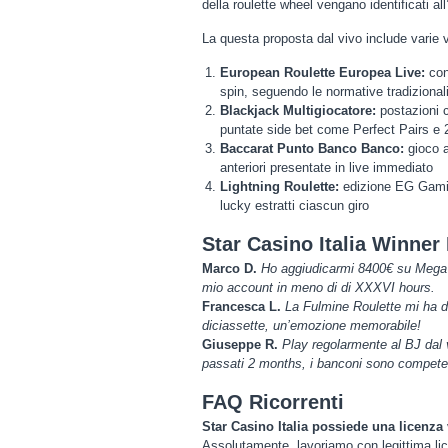
della roulette wheel vengano identificati al
La questa proposta dal vivo include varie va
European Roulette Europea Live:
con 
spin, seguendo le normative tradizional
Blackjack Multigiocatore:
postazioni c
puntate side bet come Perfect Pairs e
Baccarat Punto Banco Banco:
gioco a
anteriori presentate in live immediato
Lightning Roulette:
edizione EG Gaming
lucky estratti ciascun giro
Star Casino Italia Winner
Marco D.
Ho aggiudicarmi 8400€ su Mega Moo
mio account in meno di di XXXVI hours.
Francesca L.
La Fulmine Roulette mi ha d
diciassette, un’emozione memorabile!
Giuseppe R.
Play regolarmente al BJ dal v
passati 2 months, i banconi sono competent
FAQ Ricorrenti
Star Casino Italia possiede una licenza v
Assolutamente, lavoriamo con legittima l