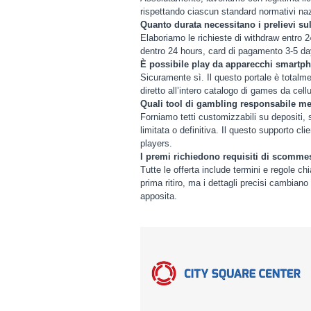
rispettando ciascun standard normativi nazi
Quanto durata necessitano i prelievi sul
Elaboriamo le richieste di withdraw entro 24
dentro 24 hours, card di pagamento 3-5 days,
È possibile play da apparecchi smart
Sicuramente sì. Il questo portale è total
diretto all’intero catalogo di games da cell
Quali tool di gambling responsabile me
Forniamo tetti customizzabili su depositi, 
limitata o definitiva. Il questo supporto cli
players.
I premi richiedono requisiti di scomme
Tutte le offerta include termini e regole chi
prima ritiro, ma i dettagli precisi cambian
apposita.