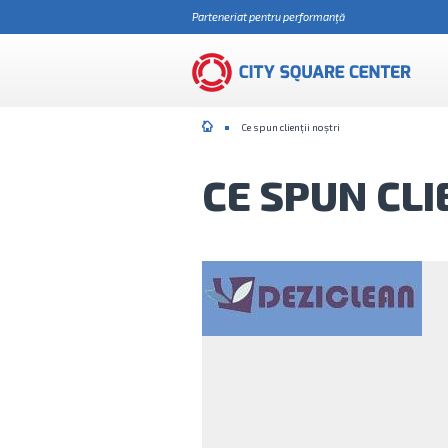
Parteneriat pentru performanţă
Ce spun clienții noștri
CE SPUN CLI