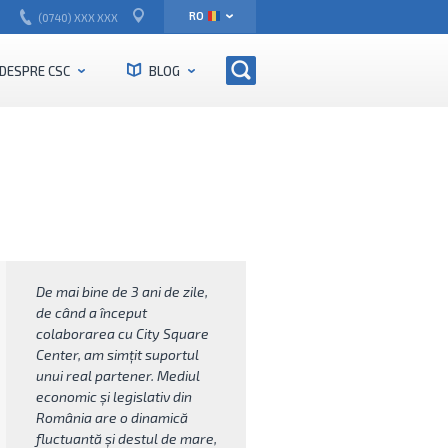
EN
RO
(0740) XXX XXX
DESPRE CSC
BLOG
De mai bine de 3 ani de zile,
de când a început
colaborarea cu City Square
Center, am simțit suportul
unui real partener. Mediul
economic și legislativ din
România are o dinamică
fluctuantă și destul de mare,