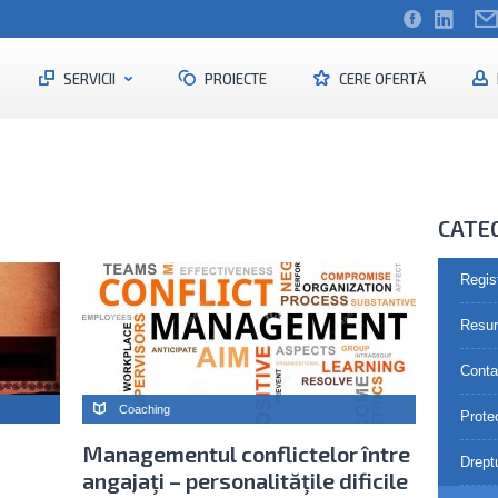
SERVICII
PROIECTE
CERE OFERTĂ
CATE
Regis
Resu
Contab
Coaching
Prote
Managementul conflictelor între
Drept
angajaţi – personalităţile dificile