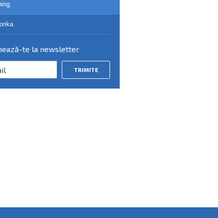
ing
orika
ează-te la newsletter