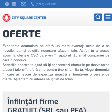
(0740) XXX XXX
OFERTE
Experiența acumulată ne oferă un mare avantaj: acela de a ști
nevoile, dar și soluţiile necesare afacerii tale. Astfel, tu ai acces
acum la ofertele CSC care vin în ajutorul tău și al companiei pe
care o conduci.
Serviciile noastre te ajută să îți concentrezi eforturile pe dezvoltarea
afacerii tale și îți oferă timp pentru tine și familia ta. Alege domeniul
în care ai nevoie de expertiza noastră și trimite-ne o cerere de
ofertă. Așteptăm cu interes să îți fim de folos.
Înfiinţări firme
GRATUIT (SRL sau PFA)