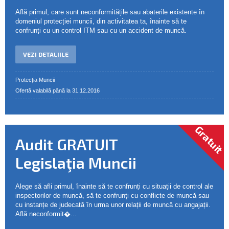
Află primul, care sunt neconformitățile sau abaterile existente în
domeniul protecției muncii, din activitatea ta, înainte să te
confrunți cu un control ITM sau cu un accident de muncă.
VEZI DETALIILE
Protecția Muncii
Ofertă valabilă până la 31.12.2016
Gratuit
Audit GRATUIT
Legislaţia Muncii
Alege să afli primul, înainte să te confrunți cu situații de control ale
inspectorilor de muncă, să te confrunți cu conflicte de muncă sau
cu instanțe de judecată în urma unor relații de muncă cu angajații.
Află neconformit�...