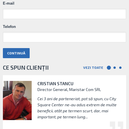
E-mail
Telefon
CE SPUN CLIENȚII
VEZI TOATE
CRISTIAN STANCU
City Square Center ne-a reprezentat firma la
De-a lungul relației cu City Square, am avut
Director General, Maristar Com SRL
zeci de controale ale Inspectoratelor de
multe de învățat. O concluzie pe care țin însă
Muncă - nu dintr-un singur județ, ci din mai
să o împărtășesc este legată de cât de mult
Cei 3 ani de parteneriat, pot să spun, cu City
multe. Faptul că în toată această perioadă și
înseamnă o interpretare corectă a legislației
Square Center ne-au adus extrem de multe
în urma acestor controale nu am primit nici
muncii. City Square m-a ajutat să văd câte
beneficii, atât pe termen scurt, dar, mai
măcar o amendă...
avantaje...
important, pe termen lung...