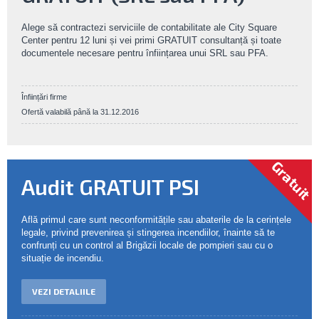
Alege să contractezi serviciile de contabilitate ale City Square
Center pentru 12 luni și vei primi GRATUIT consultanță și toate
documentele necesare pentru înființarea unui SRL sau PFA.
Înființări firme
Ofertă valabilă până la 31.12.2016
Gratuit
Audit GRATUIT PSI
Află primul care sunt neconformitățile sau abaterile de la cerințele
legale, privind prevenirea și stingerea incendiilor, înainte să te
confrunți cu un control al Brigăzii locale de pompieri sau cu o
situație de incendiu.
VEZI DETALIILE