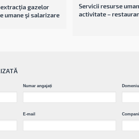
Servicii resurse uman
 extracţia gazelor
activitate – restaura
se umane şi salarizare
LIZATĂ
Numar angajați
Domeniu 
E-mail
Compan