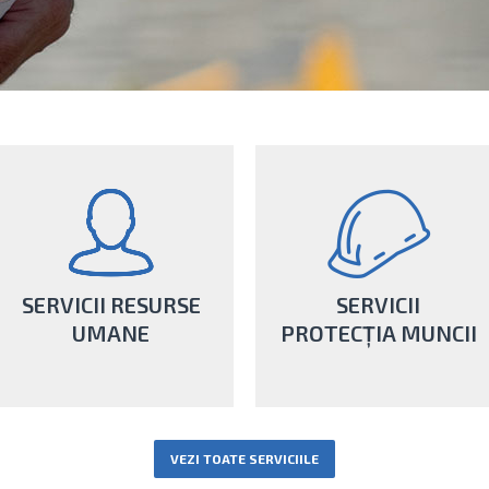
SERVICII RESURSE
SERVICII
UMANE
PROTECȚIA MUNCII
Consultanții noștri îți oferă
Pentru performanța afacerii
servicii personalizate de
VEZI TOATE SERVICIILE
tale, îți punem la dispoziție
protecția muncii atât pentru
serviciul nostru de resurse
mediul industrial, cât și al