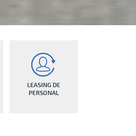
LEASING DE
PERSONAL
Ține-ți afacerea mereu pregătită
pentru schimbările din mediul
economic, cu serviciile noastre