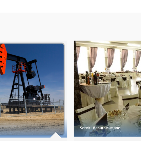
umane și relații de muncă.
construcțiilor.
AFLĂ MAI MULTE
AFLĂ MAI MULTE
Servicii Resurse umane