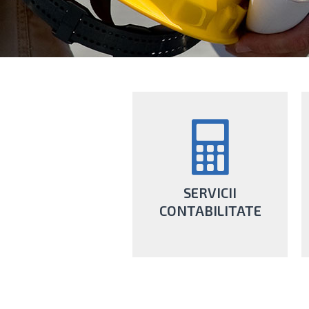
SERVICII
CONTABILITATE
Alături de noi, ai servicii de
contabilitate complete făcute de
o echipă de contabili certificați