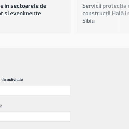
e in sectoarele de
Servicii protecția
nt si evenimente
construcții Hală 
Sibiu
de activitate
ie