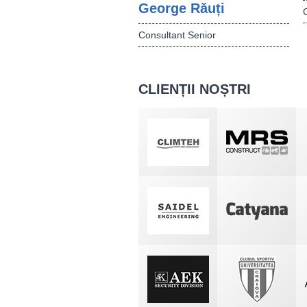
George Răuți
Consultant Senior
CLIENȚII NOȘTRI