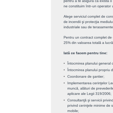
pentru a te asigura că există o
ne constituim într-un operator u
Alege serviciul complet de cons
de incendii şi protecţia mediului
industriale sau de terasamente
Pentru un contract complet de c
25% din valoarea totală a lucrăr
Iată ce facem pentru tine:
Întocmirea planului general 
Întocmirea planului propriu 
Coordonare de şantier;
Implementarea cerinţelor Legi
muncă, alături de prevederil
aplicare ale Legii 319/2006;
Consultanţă şi servicii priv
privind cerinţele minime de 
mobile;