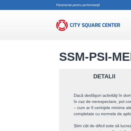
Parteneriat pentru performanţă
Oferte
SSM-PSI-Mediu Şantiere de const
SSM-PSI-ME
DETALII
Dacă desfăşori activităţi în dome
în caz de nerespectare, pot co
– cum ar fi cerinţele minime a
completate cu normele de aplic
Știm cât de dificil este să lucrez