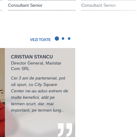
Consultant Senior
Consultant Senior
VEZI TOATE
CRISTIAN STANCU
City Square Center ne-a
De-a lungul relației cu City
Director General, Maristar
reprezentat firma la zeci de
Square, am avut multe de
Com SRL
controale ale Inspectoratelor
învățat. O concluzie pe care
de Muncă - nu dintr-un singur
țin însă să o împărtășesc este
Cei 3 ani de parteneriat, pot
județ, ci din mai multe. Faptul
legată de cât de mult
să spun, cu City Square
că în toată această perioadă
înseamnă o interpretare
Center ne-au adus extrem de
și în urma acestor controale
corectă a legislației muncii.
multe beneficii, atât pe
nu am primit nici măcar o
City Square m-a ajutat să văd
termen scurt, dar, mai
amendă...
câte avantaje...
important, pe termen lung...