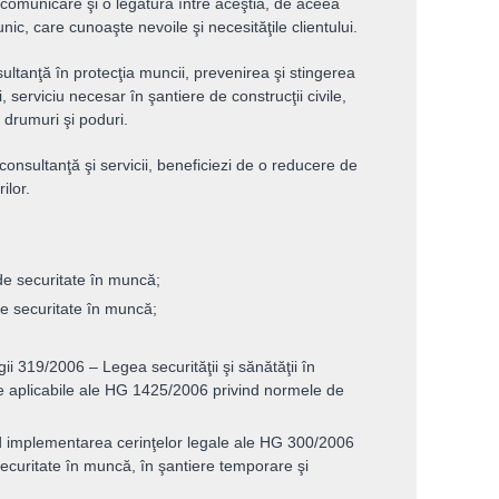
 comunicare şi o legătură între aceştia, de aceea
nic, care cunoaşte nevoile şi necesităţile clientului.
ultanţă în protecţia muncii, prevenirea şi stingerea
, serviciu necesar în şantiere de construcţii civile,
 drumuri şi poduri.
onsultanţă şi servicii, beneficiezi de o reducere de
ilor.
de securitate în muncă;
de securitate în muncă;
i 319/2006 – Legea securităţii şi sănătăţii în
e aplicabile ale HG 1425/2006 privind normele de
ind implementarea cerinţelor legale ale HG 300/2006
securitate în muncă, în şantiere temporare şi