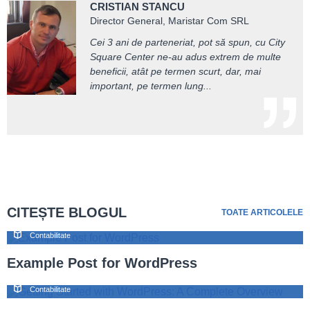
CRISTIAN STANCU
City Square Center ne-a reprezentat firma la
De-a lungul relației cu City Square, am avut
Director General, Maristar Com SRL
zeci de controale ale Inspectoratelor de
multe de învățat. O concluzie pe care țin însă
Muncă - nu dintr-un singur județ, ci din mai
să o împărtășesc este legată de cât de mult
Cei 3 ani de parteneriat, pot să spun, cu City
multe. Faptul că în toată această perioadă și
înseamnă o interpretare corectă a legislației
Square Center ne-au adus extrem de multe
în urma acestor controale nu am primit nici
muncii. City Square m-a ajutat să văd câte
beneficii, atât pe termen scurt, dar, mai
măcar o amendă...
avantaje...
important, pe termen lung...
CITEȘTE BLOGUL
TOATE ARTICOLELE
Contabilitate
Example Post for WordPress
Contabilitate