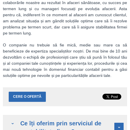
colaborările noastre au rezultat în afaceri sănătoase, cu succes pe
termen lung și cu manageri focusați pe evoluția afacerii. Asta
pentru că, indiferent în ce moment al afacerii am cunoscut clientul,
am analizat situația și am gândit soluțiile optime care să îi rezolve
problema pe termen scurt, dar care să îi asigure stabilitatea firmei
pe termen lung.
O companie nu trebuie să fie mică, medie sau mare ca să
beneficieze de expertiza specialiștilor noștri. De mai bine de 10 ani
dezvoltăm o echipă de profesioniști care știu să pună în folosul tău
și al companiei tale cunoștințele și experiența lor, procedurile și cea
mai nouă tehnologie în domeniul financiar contabil pentru a găsi
soluțiile optime pe nevoile și pe particularitățile afacerii tale.
CERE O OFERTĂ
Ce îți oferim prin serviciul de