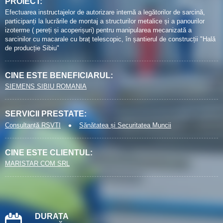
PROIECT:
Efectuarea instructajelor de autorizare internă a legătorilor de sarcină,
participanți la lucrările de montaj a structurilor metalice și a panourilor
izoterme ( pereți și acoperișuri) pentru manipularea mecanizată a
sarcinilor cu macarale cu braț telescopic, în șantierul de construcții "Hală
de producție Sibiu"
CINE ESTE BENEFICIARUL:
SIEMENS SIBIU ROMANIA
SERVICII PRESTATE:
Consultanță RSVTI
Sănătatea și Securitatea Muncii
CINE ESTE CLIENTUL:
MARISTAR COM SRL
DURATA