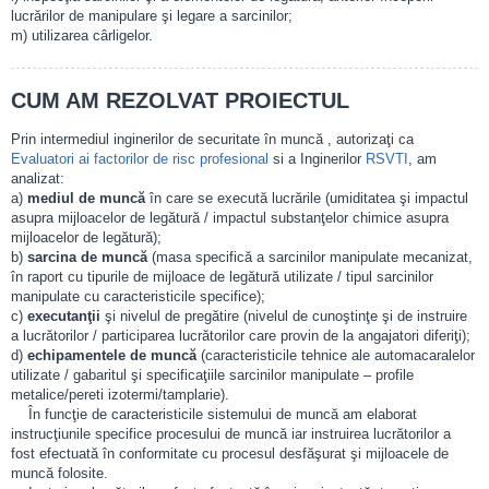
lucrărilor de manipulare şi legare a sarcinilor;
m) utilizarea cârligelor.
CUM AM REZOLVAT PROIECTUL
Prin intermediul inginerilor de securitate în muncă , autorizaţi ca
Evaluatori ai factorilor de risc profesional
si a Inginerilor
RSVTI
, am
analizat:
a)
mediul de muncă
în care se execută lucrările (umiditatea şi impactul
asupra mijloacelor de legătură / impactul substanţelor chimice asupra
mijloacelor de legătură);
b)
sarcina de muncă
(masa specifică a sarcinilor manipulate mecanizat,
în raport cu tipurile de mijloace de legătură utilizate / tipul sarcinilor
manipulate cu caracteristicile specifice);
c)
executanţii
şi nivelul de pregătire (nivelul de cunoştinţe şi de instruire
a lucrătorilor / participarea lucrătorilor care provin de la angajatori diferiţi);
d)
echipamentele de muncă
(caracteristicile tehnice ale automacaralelor
utilizate / gabaritul şi specificaţiile sarcinilor manipulate – profile
metalice/pereti izotermi/tamplarie).
În funcţie de caracteristicile sistemului de muncă am elaborat
instrucţiunile specifice procesului de muncă iar instruirea lucrătorilor a
fost efectuată în conformitate cu procesul desfăşurat şi mijloacele de
muncă folosite.