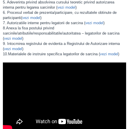
5. Adeverinta privind absolvirea cursului teoretic privind autorizarea
interna pentru legarea sarcinilor (
vezi model
)
6. Procesul verbal de prezenta/participare, cu rezultatele obtinute de
participanti(
vezi model
)
7. Autorizatiile interne pentru legatorii de sarcina (
vezi model
)
8.Anexa la fisa postului privind
sarcinile/atributiile/responsabilitatile/autoritatea – legatorilor de sarcina
(
vezi model
)
9. Intocmirea registrului de evidenta a Registrului de Autorizare interna
(
vezi model
)
10.Materialele de instruire specifica legatorilor de sarcina (
vezi model
)