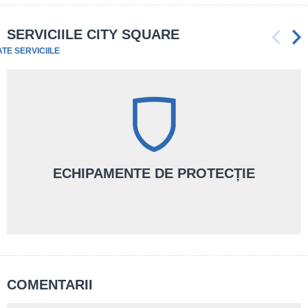
SERVICIILE CITY SQUARE
ATE SERVICIILE
ECHIPAMENTE DE PROTECȚIE
COMENTARII
Te echipăm cu cele mai bune echipamente profesionale, luate
direct de la furnizori la cele mai bune prețuri.