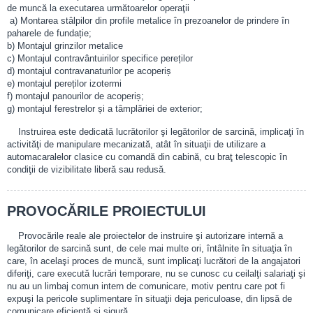
de muncă la executarea următoarelor operaţii
a) Montarea stâlpilor din profile metalice în prezoanelor de prindere în
paharele de fundație;
b) Montajul grinzilor metalice
c) Montajul contravântuirilor specifice pereților
d) montajul contravanaturilor pe acoperiș
e) montajul pereților izotermi
f) montajul panourilor de acoperiș;
g) montajul ferestrelor și a tâmplăriei de exterior;
Instruirea este dedicată lucrătorilor şi legătorilor de sarcină, implicaţi în
activităţi de manipulare mecanizată, atât în situaţii de utilizare a
automacaralelor clasice cu comandă din cabină, cu braţ telescopic în
condiţii de vizibilitate liberă sau redusă.
PROVOCĂRILE PROIECTULUI
Provocările reale ale proiectelor de instruire şi autorizare internă a
legătorilor de sarcină sunt, de cele mai multe ori, întâlnite în situaţia în
care, în acelaşi proces de muncă, sunt implicaţi lucrători de la angajatori
diferiţi, care execută lucrări temporare, nu se cunosc cu ceilalţi salariaţi şi
nu au un limbaj comun intern de comunicare, motiv pentru care pot fi
expuşi la pericole suplimentare în situaţii deja periculoase, din lipsă de
comunicare eficientă şi sigură.