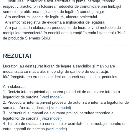
Instruirea lucrătorilor a fost efectuată în prima instanţă, teoretic
respectiv practic, prin folosirea metodelor de comunicare prin limbajul
semnelor şi utilizarea mijloacelor de legătură corect şi sigur.
Am analizat mijloacele de legătură, alocate proiectului.
Am întocmit registrul de evidența a mijloacelor de legătură;
Am participat la elaborarea procedurilor de lucru privind metodele de
manipulare mecanizată în condiții de siguranță în cadrul șantierului”Hală
de producție Siemens Sibiu”
REZULTAT
Lucrătorii au desfăşurat lucrări de legare a sarcinilor şi manipulare
mecanizată cu macarale, în condiţii de şantiere de construcţii,
fără înregistrarea vreunui accident de muncă sau incident periculos.
Am elaborat:
1. Decizia interna privind aprobarea procedurii de autorizare interna a
legatorilor de sarcina (
vezi model
)
2. Procedura interna privind procesul de autorizare interna a legatorilor de
sarcina – Anexa la decizie (
vezi model
)
3. Instructiuni si masuri de siguranta privind instruirea teoretica a
legatorilor de sarcina (
vezi model
)
4. Testele de evaluare a cunostintelor asimilate in instructajul teoretic de
catre legatorii de sarcina (
vezi model
)