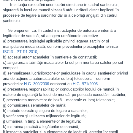
In situația executării unor lucrări simultane în cadrul șantierului,
siguranță la locul de muncă vizează atât lucrătorii direct implicați în
procesele de legare a sarcinilor dar și a celorlați angajați din cadrul
șantierului
Ne propunem ca, în cadrul instructajelor de autorizare internă a
legătorilor de sarcină, să atingem următoarele obiective:
a) prezentarea legislaţiei aplicabile privind legarea sarcinilor şi
manipularea mecanizată, conform prevederilor prescripţiilor tehnice
ISCIR
–
PT R1-2010
;
b) accesul automacaralelor în șantierele de construcții;
c) asigurarea stabilității macaralelor la sol prin montarea calelor pe sol
compact
d) semnalizarea lucrărilor/zonelor periculoase în cadrul șantierelor privind
aria de acțiune a automacaralelor cu braț telescopic – conform
prevederilor
H.G. 300/2006
coroborat cu
H.G. 971/2006
e) prezentarea responsabilităţilor conducătorilor locului de muncă în
materie de siguranţă la locul de muncă, pe perioada executării lucrărilor;
f) prezentarea manevrelor de bază – macarale cu braţ telescopic;
g) comunicarea semnalelor de mână;
h) metode corecte şi sigure de legare a sarcinilor;
i) verificarea şi utilizarea mijloacelor de legătură;
j) urmărirea în timp a elementelor de legătură;
k) instruirea practică a legătorilor de sarcină;
l) inspecţia sarcinilor şi a elementelor de legătură, anterior începerii