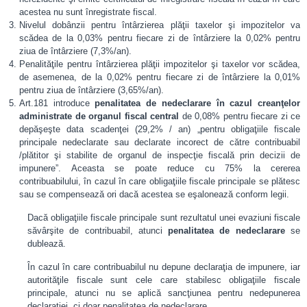
acestea nu sunt înregistrate fiscal.
Nivelul dobânzii pentru întârzierea plăţii taxelor şi impozitelor va
scădea de la 0,03% pentru fiecare zi de întârziere la 0,02% pentru
ziua de întârziere (7,3%/an).
Penalităţile pentru întârzierea plăţii impozitelor şi taxelor vor scădea,
de asemenea, de la 0,02% pentru fiecare zi de întârziere la 0,01%
pentru ziua de întârziere (3,65%/an).
Art.181 introduce
penalitatea de nedeclarare în cazul creanţelor
administrate de organul fiscal central
de 0,08% pentru fiecare zi ce
depăşeşte data scadenţei (29,2% / an) „pentru obligaţiile fiscale
principale nedeclarate sau declarate incorect de către contribuabil
/plătitor şi stabilite de organul de inspecţie fiscală prin decizii de
impunere”. Aceasta se poate reduce cu 75% la cererea
contribuabilului, în cazul în care obligaţiile fiscale principale se plătesc
sau se compensează ori dacă acestea se eşalonează conform legii.
Dacă obligaţiile fiscale principale sunt rezultatul unei evaziuni fiscale
săvârşite de contribuabil, atunci
penalitatea de nedeclarare
se
dublează.
În cazul în care contribuabilul nu depune declaraţia de impunere, iar
autorităţile fiscale sunt cele care stabilesc obligaţiile fiscale
principale, atunci nu se aplică sancţiunea pentru nedepunerea
declaraţiei, ci doar penalitatea de nedeclarare.