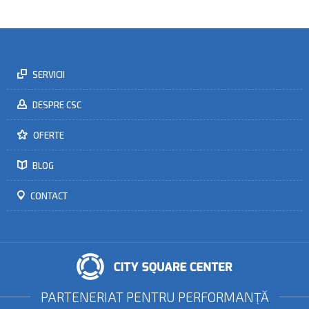
Un expert contabil face din afacerea ta una protejată de amenzi
sau neconcordanțe.
AFLĂ MAI MULTE
SERVICII
DESPRE CSC
OFERTE
BLOG
CONTACT
PARTENERIAT PENTRU PERFORMANŢĂ