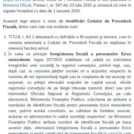
Monitorul Oficial
, Partea I, nr. 547 din 23 iulie 2015 şi urmează să intre în
vigoare începând cu data de 1 ianuarie 2016.
Această lege aduce o serie de
modificări Codului de Procedură
Fiscală,
dintre care cele mai evidente sunt:
TITLUL I, Art.1 debutează cu definiţiile a 40 expresii şi termeni, care în
varianta anterioară a Codului de Procedură Fiscală se regăseau în
interiorul fiecărui articol.
În ceea ce priveşte
înregistrarea fiscală a persoanelor fizice
nerezidente
, legea 207/2015 stabileşte că „odată cu solicitarea
înregistrării unei societăţi la registrul comerţului, potrivit legii, sau,
după caz, la cesiunea părţilor sociale ori a acţiunilor, respectiv la
numirea de noi reprezentanţi legali sau la cooptarea de noi asociaţi ori
acţionari, cu prilejul efectuării majorării de capital social, oficiile
registrului comerţului de pe lângă tribunale transmit direct sau prin
intermediul Oficiului Naţional al Registrului Comerţului, pe cale
electronică, Ministerului Finanţelor Publice, solicitarea de atribuire a
numărului de identificare fiscală pentru persoanele fizice nerezidente
care, potrivit actului constitutiv, au calitatea de fondator, asociat,
acţionar ori administrator în cadrul societăţii respective”. Iar Ministerul
Finanţelor Publice atribuie numărul de identificare fiscală pe baza
acestor date, efectuează înregistrarea fiscală a persoanelor fizice
nerezidente şi emite certificatul de înregistrare fiscală în cazul în care