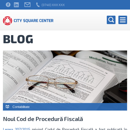
(0740) XXX XXX
BLOG
Contabilitate
Noul Cod de Procedură Fiscală
Legea 207/2015
privind Codul de Procedură Fiscală a fost publicată în