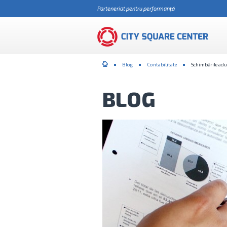
Parteneriat pentru performanţă
Blog
Contabilitate
Schimbările adus
BLOG