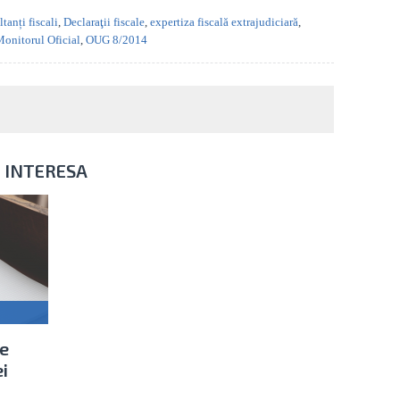
tanți fiscali
,
Declaraţii fiscale
,
expertiza fiscală extrajudiciară
,
onitorul Oficial
,
OUG 8/2014
I INTERESA
de
ei