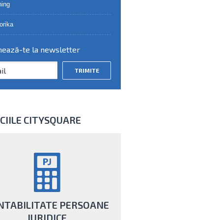
ing
orika
ează-te la newsletter
CIILE CITYSQUARE
NTABILITATE PERSOANE
JURIDICE