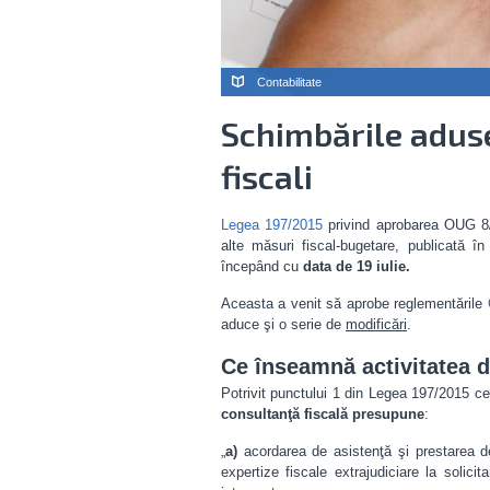
Contabilitate
Schimbările aduse
fiscali
Legea 197/2015
privind aprobarea OUG 8/
alte măsuri fiscal-bugetare, publicată în
începând cu
data de 19 iulie.
Aceasta a venit să aprobe reglementările
aduce şi o serie de
modificări
.
Ce înseamnă activitatea d
Potrivit punctului 1 din Legea 197/2015 ce
consultanţă fiscală presupune
:
„
a)
acordarea de asistenţă şi prestarea de 
expertize fiscale extrajudiciare la solici