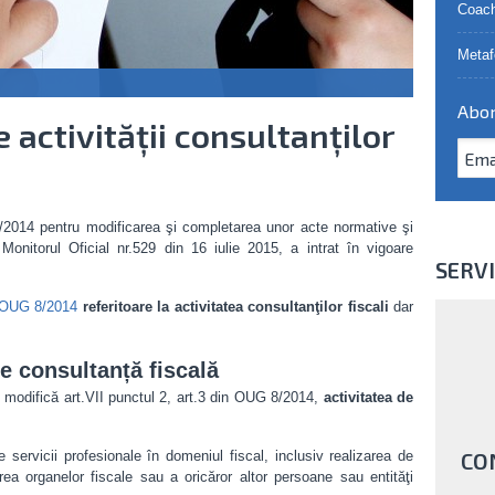
Coach
Metaf
Abon
 activității consultanților
2014 pentru modificarea şi completarea unor acte normative şi
 Monitorul Oficial nr.529 din 16 iulie 2015, a intrat în vigoare
SERVI
OUG 8/2014
referitoare la activitatea consultanţilor fiscali
dar
e consultanță fiscală
 modifică art.VII punctul 2, art.3 din OUG 8/2014,
activitatea de
servicii profesionale în domeniul fiscal, inclusiv realizarea de
CO
tarea organelor fiscale sau a oricăror altor persoane sau entităţi