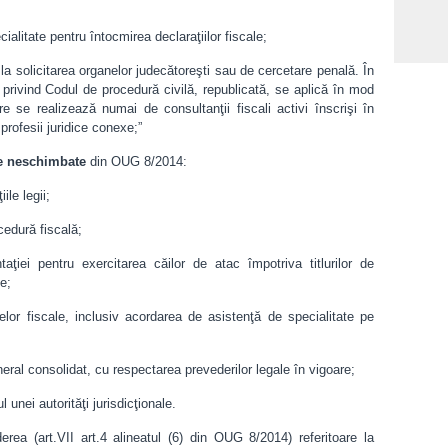
ialitate pentru întocmirea declaraţiilor fiscale;
 la solicitarea organelor judecătoreşti sau de cercetare penală. În
privind Codul de procedură civilă, republicată, se aplică în mod
re se realizează numai de consultanţii fiscali activi înscrişi în
 profesii juridice conexe;”
Un e
pro
e neschimbate
din OUG 8/2014:
ile legii;
cedură fiscală;
ţiei pentru exercitarea căilor de atac împotriva titlurilor de
le;
lor fiscale, inclusiv acordarea de asistenţă de specialitate pe
eral consolidat, cu respectarea prevederilor legale în vigoare;
 unei autorităţi jurisdicţionale.
ea (art.VII art.4 alineatul (6) din OUG 8/2014) referitoare la