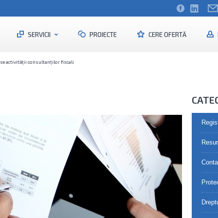
SERVICII
PROIECTE
CERE OFERTĂ
e activității consultanților fiscali
CATE
Regis
Resu
Contab
Prote
Drept