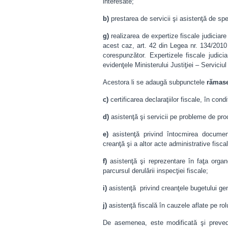
interesate;
b)
prestarea de servicii şi asistenţă de spec
g)
realizarea de expertize fiscale judiciare
acest caz, art. 42 din Legea nr. 134/2010 
corespunzător. Expertizele fiscale judicia
evidenţele Ministerului Justiţiei – Serviciul
Acestora li se adaugă subpunctele
rămas
c)
certificarea declaraţiilor fiscale, în condiţi
d)
asistenţă şi servicii pe probleme de pro
e)
asistenţă privind întocmirea documenta
creanţă şi a altor acte administrative fisca
f)
asistenţă şi reprezentare în faţa organe
parcursul derulării inspecţiei fiscale;
i)
asistenţă privind creanţele bugetului gen
j)
asistenţă fiscală în cauzele aflate pe rolul
De asemenea, este modificată şi preveder