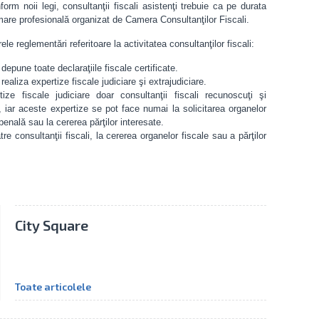
nform noii legi, consultanţii fiscali asistenţi trebuie ca pe durata
mare profesională organizat de Camera Consultanţilor Fiscali.
 reglementări referitoare la activitatea consultanţilor fiscali:
 depune toate declaraţiile fiscale certificate.
 realiza expertize fiscale judiciare şi extrajudiciare.
e fiscale judiciare doar consultanţii fiscali recunoscuţi şi
ei, iar aceste expertize se pot face numai la solicitarea organelor
penală sau la cererea părţilor interesate.
re consultanţii fiscali, la cererea organelor fiscale sau a părţilor
City Square
Toate articolele