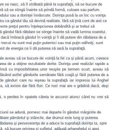
e se nasc, să îl străbată până la suprafaţă, să se bucure de
ră să se stingă înainte să prindă formă, culoare sau parfum.
ului sau a dorinţei înnăscute. Dorinţa pusă la un loc cu voinţa
tru ca gândul tău să devină realitate, fără să ţină cont de anii ce
 este preţul pentru înţelepciunea dobândită şi ar trebui să
ă gândul fără răbdare se stinge înainte să vadă lumina soarelui.
ă, dacă îmbracă gândul în voinţă şi îi dă putere din răbdarea de a
u trecut nu sunt mai puţin puternici sau mai puţin odihniţi, sunt
ipsit de energia ce îi dă puterea să iasă la suprafaţă.
ale aveau să se bucure de voinţă la fel ca şi până acum, ceeace
rea de a obţine rezultatele dorite. Dorinţa unei realizări rapide a
e însă cu imposibilitatea unor reuşite pe termen scurt, aveau să
, lăsând astfel gândurile semănate fără coajă şi fără puterea de a
e gânduri care nu ieşeau la suprafaţă iar impresia lui Anghel
, să existe dar fără flori. Ce rost mai are o grădină dacă, deşi
 o perdea în spatele căreia te ascunzi atunci când nu vrei să
epciunii se adună, pornesc mai departe în gânduri mărginite de
ăbate pământul şi stâncile, dar drumul este lung şi puterea
ăbdarea şi perseverenţa de a aduce la suprafaţă dorinţa ta, spre
, să bucure privirea şi sufletul, adăugă arhanghelul şi apoi