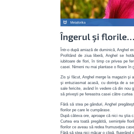
Metaforika
Îngerul şi florile…
Într-o după amiază de duminică, Anghel era 
Profitând de ziua liberă, Anghel se hotă
iubitoare de flori, în timp ce privea pe f
casei. Nimeni nu mai plantase o floare în g
Zis şi făcut, Anghel merge la magazin şi ale
şi entuziasmat acasă, cu dorinţa de a se
sale fericite, având în vedere că din nou gr
să priveşti pe fereastra casei către curtea
Fără să stea pe gânduri, Anghel pregăteş
florilor pe care le cumpărase.
După câteva ore, aproape că nici nu ştia 
Curtea era toată pregătită, seminţele flo
florilor ce aveau să redea frumuseţea case
Fără să stea nici măcar o clipă, fluierând o