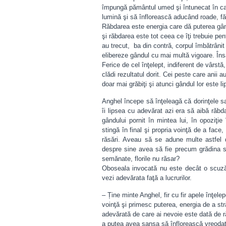
împungă pământul umed şi întunecat în car
lumină şi să înflorească aducând roade, fă
Răbdarea este energia care dă puterea gând
şi răbdarea este tot ceea ce îţi trebuie pen
au trecut, ba din contră, corpul îmbătrânit
elibereze gândul cu mai multă vigoare. Îns
Ferice de cel înţelept, indiferent de vârst
clădi rezultatul dorit. Cei peste care anii a
doar mai grăbiţi şi atunci gândul lor este l
Anghel începe să înţeleagă că dorinţele s
îi lipsea cu adevărat azi era să aibă răbda
gândului pornit în mintea lui, în opoziţi
stingă în final şi propria voinţă de a face
răsări. Aveau să se adune multe astfel d
despre sine avea să fie precum grădina sa
semănate, florile nu răsar?
Oboseala invocată nu este decât o scuză,
vezi adevărata faţă a lucrurilor.
– Ține minte Anghel, fir cu fir apele înţel
voinţă şi primesc puterea, energia de a str
adevărată de care ai nevoie este dată de r
a putea avea şansa să înflorească vreodată