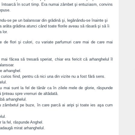
 se întoarcă în scurt timp. Era numai zâmbet şi entuziasm, convins
epuse.
du-se pe un balansoar din grădină şi, legănându-se înainte şi
a arăta grădina atunci când toate florile aveau să răsară şi să îi
 lor.
Dacă 
li
te de flori şi culori, cu variate parfumuri care mai de care mai
ai făcea să tresară speriat, chiar era fericit că arhanghelul îl
alansoar.
e arhanghel.
rios fiind, pentru că nici una din vizite nu a fost fără sens.
elul.
 mai sunt la fel de tânăr ca în zilele mele de glorie, răspunde
ă ţinteau spre vremuri de altădată.
abă arhanghelul.
 cu zâmbetul pe buze, în care parcă ai aripi şi toate ies aşa cum
Misiu
unit
lul.
r la fel, răspunde Anghel.
, adaugă mirat arhanghelul.