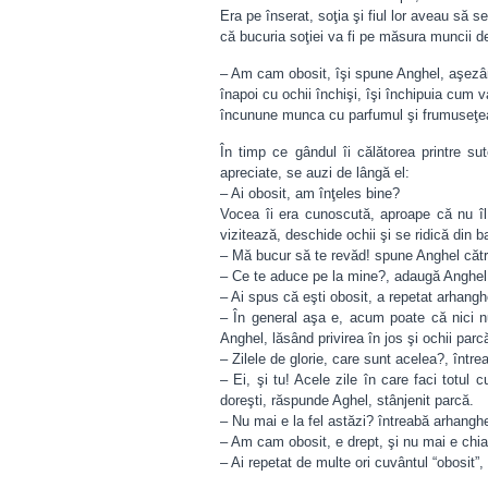
Era pe înserat, soţia şi fiul lor aveau să
că bucuria soţiei va fi pe măsura muncii d
– Am cam obosit, îşi spune Anghel, aşezân
înapoi cu ochii închişi, îşi închipuia cum v
încunune munca cu parfumul şi frumuseţea
În timp ce gândul îi călătorea printre su
apreciate, se auzi de lângă el:
– Ai obosit, am înţeles bine?
Vocea îi era cunoscută, aproape că nu îl m
vizitează, deschide ochii şi se ridică din b
– Mă bucur să te revăd! spune Anghel cătr
– Ce te aduce pe la mine?, adaugă Anghel cu
– Ai spus că eşti obosit, a repetat arhangh
– În general aşa e, acum poate că nici nu
Anghel, lăsând privirea în jos şi ochii parc
– Zilele de glorie, care sunt acelea?, între
– Ei, şi tu! Acele zile în care faci totul
doreşti, răspunde Aghel, stânjenit parcă.
– Nu mai e la fel astăzi? întreabă arhanghe
– Am cam obosit, e drept, şi nu mai e chia
– Ai repetat de multe ori cuvântul “obosit”