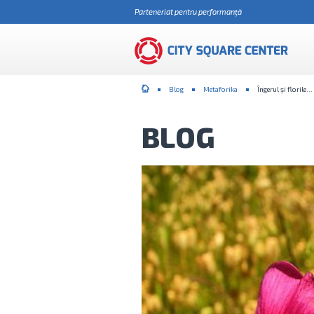
Parteneriat pentru performanţă
Blog
Metaforika
Îngerul şi florile… 
BLOG