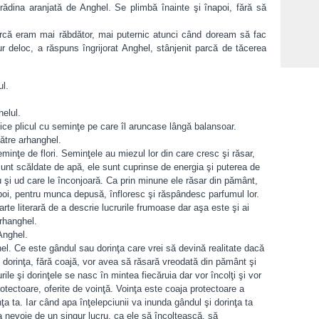
rădina aranjată de Anghel. Se plimbă înainte şi înapoi, fără să
rcă eram mai răbdător, mai puternic atunci când doream să fac
 deloc, a răspuns îngrijorat Anghel, stânjenit parcă de tăcerea
ul.
Într-
helul.
afac
ce plicul cu seminţe pe care îl aruncase lângă balansoar.
oport
către arhanghel.
eminţe de flori. Seminţele au miezul lor din care cresc şi răsar,
sunt scăldate de apă, ele sunt cuprinse de energia şi puterea de
u şi ud care le înconjoară. Ca prin minune ele răsar din pământ,
poi, pentru munca depusă, înfloresc şi răspândesc parfumul lor.
rte literară de a descrie lucrurile frumoase dar aşa este şi ai
rhanghel.
Anghel.
hel. Ce este gândul sau dorinţa care vrei să devină realitate dacă
 dorinţa, fără coajă, vor avea să răsară vreodată din pământ şi
le şi dorinţele se nasc în mintea fiecăruia dar vor încolţi şi vor
protectoare, oferite de voinţă. Voinţa este coaja protectoare a
a ta. Iar când apa înţelepciunii va inunda gândul şi dorinţa ta
a nevoie de un singur lucru, ca ele să încolţească, să