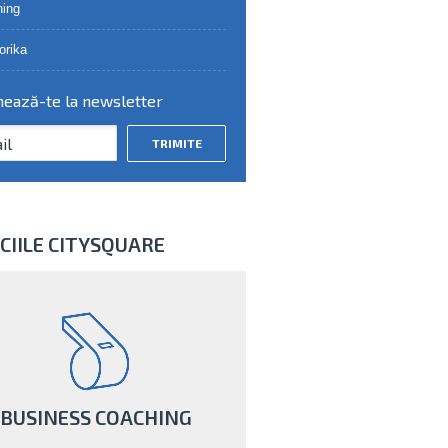
ing
orika
ează-te la newsletter
CIILE CITYSQUARE
BUSINESS COACHING