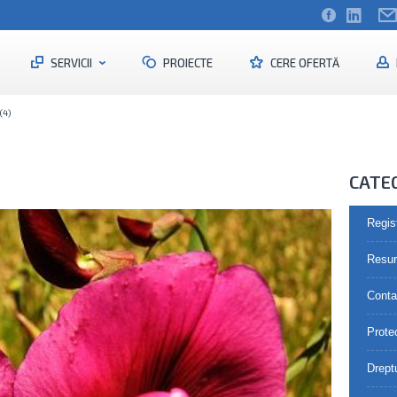
SERVICII
PROIECTE
CERE OFERTĂ
(4)
CATE
Regis
Resu
Contab
Prote
Drept