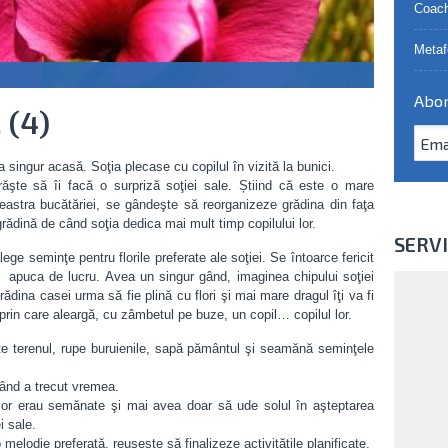
Coach
Metaf
Abon
 (4)
singur acasă. Soţia plecase cu copilul în vizită la bunici.
răşte să îi facă o surpriză soţiei sale. Știind că este o mare
ereastra bucătăriei, se gândeşte să reorganizeze grădina din faţa
rădină de când soţia dedica mai mult timp copilului lor.
SERVI
ge seminţe pentru florile preferate ale soţiei. Se întoarce fericit
 apuca de lucru. Avea un singur gând, imaginea chipului soţiei
ădina casei urma să fie plină cu flori şi mai mare dragul îţi va fi
 prin care aleargă, cu zâmbetul pe buze, un copil… copilul lor.
te terenul, rupe buruienile, sapă pământul şi seamănă seminţele
când a trecut vremea.
rilor erau semănate şi mai avea doar să ude solul în aşteptarea
i sale.
 melodie preferată, reuşeşte să finalizeze activităţile planificate.