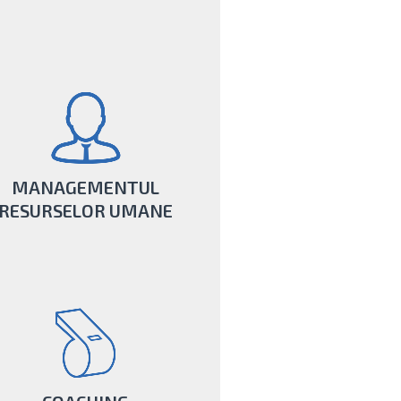
vrei ca tu să acționezi ca un adevărat
der, apelează la serviciile noastre de
Business Coaching.
AFLĂ MAI MULTE
MANAGEMENTUL
RESURSELOR UMANE
nea noastră: oferim o viziune strategică
ară departamentului de management al
resurselor umane.
AFLĂ MAI MULTE