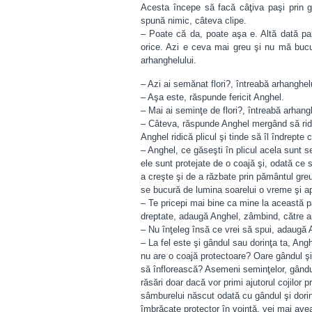
Acesta începe să facă câţiva paşi prin g
spună nimic, câteva clipe.
– Poate că da, poate aşa e. Altă dată pa
orice. Azi e ceva mai greu şi nu mă bucur
arhanghelului.
– Azi ai semănat flori?, întreabă arhanghel
– Aşa este, răspunde fericit Anghel.
– Mai ai seminţe de flori?, întreabă arhang
– Câteva, răspunde Anghel mergând să ridi
Anghel ridică plicul şi tinde să îl îndrepte 
– Anghel, ce găseşti în plicul acela sunt s
ele sunt protejate de o coajă şi, odată ce 
a creşte şi de a răzbate prin pământul gre
se bucură de lumina soarelui o vreme şi a
– Te pricepi mai bine ca mine la această pa
dreptate, adaugă Anghel, zâmbind, către a
– Nu înţeleg însă ce vrei să spui, adaugă 
– La fel este şi gândul sau dorinţa ta, Ang
nu are o coajă protectoare? Oare gândul şi
să înflorească? Asemeni seminţelor, gânduri
răsări doar dacă vor primi ajutorul cojilor 
sâmburelui născut odată cu gândul şi dorinţ
îmbrăcate protector în voinţă, vei mai ave