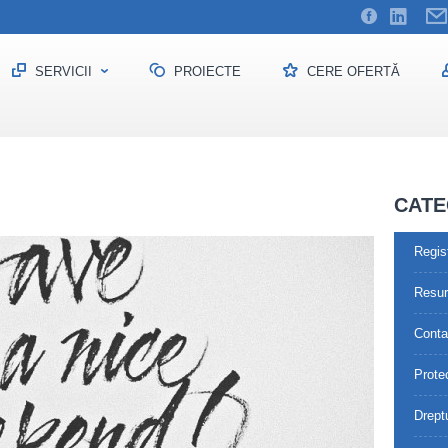
SERVICII
PROIECTE
CERE OFERTĂ
tămânal 48 de ore
CATE
Regis
Resu
Contab
Prote
Drept