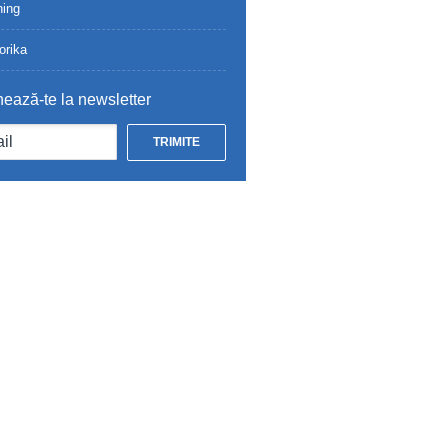
ing
orika
ează-te la newsletter