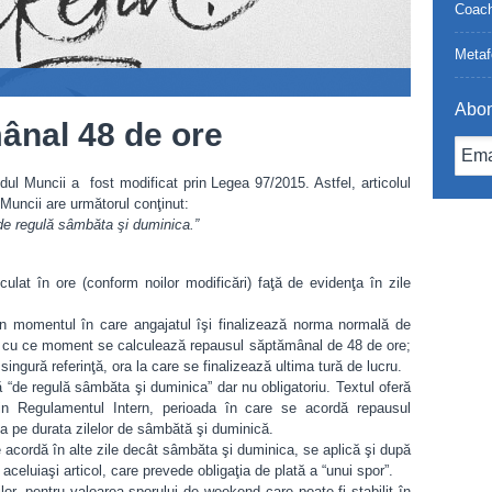
Coach
Metaf
Abon
ânal 48 de ore
Muncii a fost modificat prin Legea 97/2015. Astfel, articolul
 Muncii are următorul conţinut:
de regulă sâmbăta şi duminica.”
lat în ore (conform noilor modificări) faţă de evidenţa în zile
n momentul în care angajatul îşi finalizează norma normală de
rt cu ce moment se calculează repausul săptămânal de 48 de ore;
ingură referinţă, ora la care se finalizează ultima tură de lucru.
“de regulă sâmbăta şi duminica” dar nu obligatoriu. Textul oferă
prin Regulamentul Intern, perioada în care se acordă repausul
 pe durata zilelor de sâmbătă şi duminică.
 acordă în alte zile decât sâmbăta şi duminica, se aplică şi după
l aceluiaşi articol, care prevede obligaţia de plată a “unui spor”.
ilor, pentru valoarea sporului de weekend care poate fi stabilit în