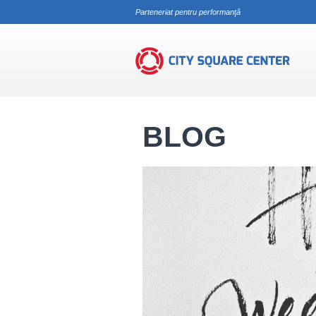
Parteneriat pentru performanţă
Blog
Dreptul Muncii
Repausul săp
BLOG