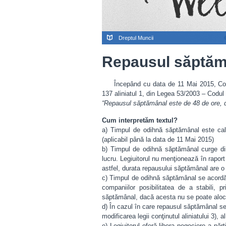
Dreptul Muncii
Repausul săptăm
Începând cu data de 11 Mai 2015, Codul 
137 aliniatul 1, din Legea 53/2003 – Codul
“Repausul săptămânal este de 48 de ore, 
Cum interpretăm textul?
a) Timpul de odihnă săptămânal este calcu
(aplicabil până la data de 11 Mai 2015)
b) Timpul de odihnă săptămânal curge di
lucru. Legiuitorul nu menţionează în rapo
astfel, durata repausului săptămânal are o s
c) Timpul de odihnă săptămânal se acordă 
companiilor posibilitatea de a stabili, 
săptămânal, dacă acesta nu se poate aloca
d) În cazul în care repausul săptămânal se
modificarea legii conţinutul aliniatului 3), a
e) Legiuitorul oferă libera negociere a părţ