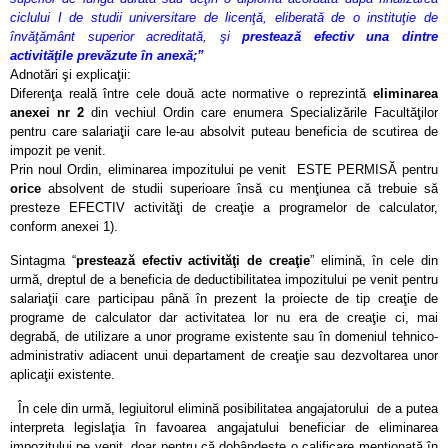
ciclului I de studii universitare de licenţă, eliberată de o instituţie de
învăţământ superior acreditată, şi
prestează efectiv una dintre
activităţile prevăzute în anexă;”
Adnotări şi explicaţii:
Diferenţa reală între cele două acte normative o reprezintă
eliminarea
anexei nr 2
din vechiul Ordin care enumera Specializările Facultăţilor
pentru care salariaţii care le-au absolvit puteau beneficia de scutirea de
impozit pe venit.
Prin noul Ordin, eliminarea impozitului pe venit ESTE PERMISĂ pentru
orice
absolvent de studii superioare însă cu menţiunea că trebuie să
presteze EFECTIV activităţi de creaţie a programelor de calculator,
conform anexei 1).
Sintagma “
prestează efectiv activităţi de creaţie
” elimină, în cele din
urmă, dreptul de a beneficia de deductibilitatea impozitului pe venit pentru
salariaţii care participau până în prezent la proiecte de tip creaţie de
programe de calculator dar activitatea lor nu era de creaţie ci, mai
degrabă, de utilizare a unor programe existente sau în domeniul tehnico-
administrativ adiacent unui departament de creaţie sau dezvoltarea unor
aplicaţii existente.
În cele din urmă, legiuitorul elimină posibilitatea angajatorului de a putea
interpreta legislaţia în favoarea angajatului beneficiar de eliminarea
impozitului pe venit, doar pentru că dobândeşte o calificare menţionată în