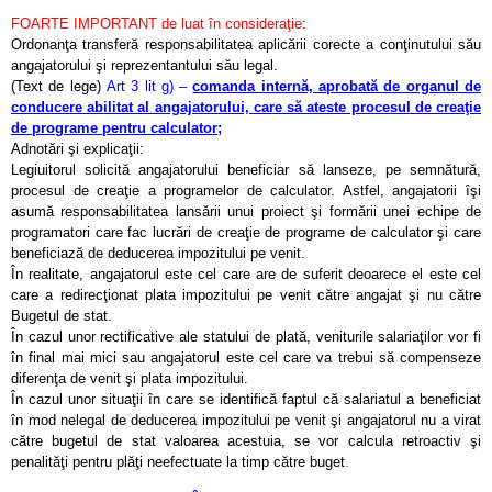
FOARTE IMPORTANT de luat în consideraţie
:
Ordonanţa transferă responsabilitatea aplicării corecte a conţinutului său
angajatorului şi reprezentantului său legal.
(Text de lege)
Art 3 lit g) –
comanda internă, aprobată de organul de
conducere abilitat al angajatorului, care să ateste procesul de creaţie
de programe pentru calculator;
Adnotări şi explicaţii:
Legiuitorul solicită angajatorului beneficiar să lanseze, pe semnătură,
procesul de creaţie a programelor de calculator. Astfel, angajatorii îşi
asumă responsabilitatea lansării unui proiect şi formării unei echipe de
programatori care fac lucrări de creaţie de programe de calculator şi care
beneficiază de deducerea impozitului pe venit.
În realitate, angajatorul este cel care are de suferit deoarece el este cel
care a redirecţionat plata impozitului pe venit către angajat şi nu către
Bugetul de stat.
În cazul unor rectificative ale statului de plată, veniturile salariaţilor vor fi
în final mai mici sau angajatorul este cel care va trebui să compenseze
diferenţa de venit şi plata impozitului.
În cazul unor situaţii în care se identifică faptul că salariatul a beneficiat
în mod nelegal de deducerea impozitului pe venit şi angajatorul nu a virat
către bugetul de stat valoarea acestuia, se vor calcula retroactiv şi
penalităţi pentru plăţi neefectuate la timp către buget
.