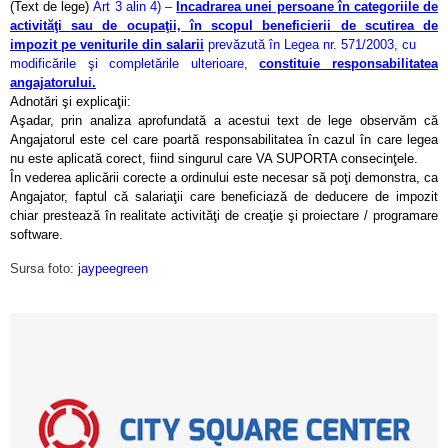
(Text de lege)
Art 3 alin 4) –
Încadrarea unei persoane în categoriile de
activităţi sau de ocupaţii, în scopul beneficierii de scutirea de
impozit pe veniturile din salarii
prevăzută în Legea
nr. 571/2003
, cu
modificările şi completările ulterioare,
constituie responsabilitatea
angajatorului.
Adnotări şi explicaţii:
Aşadar, prin analiza aprofundată a acestui text de lege observăm că
Angajatorul este cel care poartă responsabilitatea în cazul în care legea
nu este aplicată corect, fiind singurul care VA SUPORTA consecinţele.
În vederea aplicării corecte a ordinului este necesar să poţi demonstra, ca
Angajator, faptul că salariaţii care beneficiază de deducere de impozit
chiar prestează în realitate activităţi de creaţie şi proiectare / programare
software.
Sursa foto:
jaypeegreen