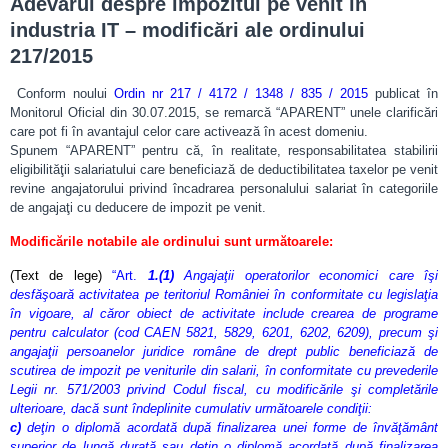
Adevărul despre impozitul pe venit în
industria IT – modificări ale ordinului
217/2015
Conform noului
Ordin nr 217 / 4172 / 1348 / 835 / 2015
publicat în
Monitorul Oficial din 30.07.2015, se remarcă “APARENT” unele clarificări
care pot fi în avantajul celor care activează în acest domeniu.
Spunem “APARENT” pentru că, în realitate, responsabilitatea stabilirii
eligibilităţii salariatului care beneficiază de deductibilitatea taxelor pe venit
revine angajatorului privind încadrarea personalului salariat în categoriile
de angajaţi cu deducere de impozit pe venit.
Modificările notabile ale ordinului sunt următoarele:
(Text de lege)
“Art.
1.(1)
Angajaţii operatorilor economici care îşi
desfăşoară activitatea pe teritoriul României în conformitate cu legislaţia
în vigoare, al căror obiect de activitate include crearea de programe
pentru calculator (cod
CAEN
5821, 5829, 6201, 6202, 6209), precum şi
angajaţii persoanelor juridice române de drept public beneficiază de
scutirea de impozit pe veniturile din salarii, în conformitate cu prevederile
Legii nr. 571/2003
privind
Codul fiscal
, cu modificările şi completările
ulterioare, dacă sunt îndeplinite cumulativ următoarele condiţii:
c)
deţin o diplomă acordată după finalizarea unei forme de învăţământ
superior de lungă durată sau deţin o diplomă acordată după finalizarea