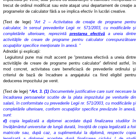
trecut de ordinul modificat sau este ataşat unui departament de creaţie a
programelor de calculator fără a se implica efectiv în lucrări creative.
(Text de lege)
“Art 2 – Activitatea de creaţie de programe pentru
calculator, în sensul prevederilor Legii
nr. 571/2003
, cu modificările şi
completările ulterioare, reprezintă
prestarea efectivă
a uneia dintre
activităţile de creare de programe pentru calculator corespunzătoare
ocupaţiilor specifice menţionate în anexă. “
Adnotări şi explicaţii:
Legiuitorul pune mai mult accent pe “prestarea efectivă a uneia dintre
activităţile de creare de programe pentru calculator” definind astfel, în
mod concret, activitatea care beneficiază de prevederile ordinului şi
criteriul de bază de încadrare a angajatului ca fiind eligibil pentru
deducerea impozitului pe venit.
(
Text de lege)
“Art. 3.
(1)
Documentele justificative care sunt necesare la
încadrarea persoanelor scutite de la plata impozitului pe veniturile din
salarii, în conformitate cu prevederile Legii
nr. 571/2003
, cu modificările şi
completările ulterioare, conform ocupaţiilor specifice prevăzute în anexă,
sunt:
d)
copia legalizată a diplomei acordate după finalizarea studiilor în
învăţământul universitar de lungă durată, însoţită de copia legalizată a foii
matricole sau, după caz, a suplimentului la diplomă, respectiv copia
legalizată a diplomei acordate după finalizarea ciclului I de studii