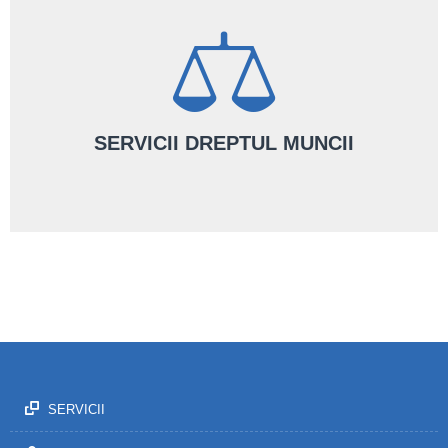
SERVICII DREPTUL MUNCII
Te ajutăm să-ți creezi oportunități printr-o interpretare corectă și
completă a legislației - atât la nivelul Codului Penal, cât și al legilor
speciale și complementare.
AFLĂ MAI MULTE
SERVICII