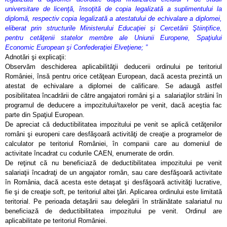
universitare de licenţă, însoţită de copia legalizată a suplimentului la
diplomă, respectiv copia legalizată a atestatului de echivalare a diplomei,
eliberat prin structurile Ministerului Educaţiei şi Cercetării Ştiinţifice,
pentru cetăţenii statelor membre ale Uniunii Europene, Spaţiului
Economic European şi Confederaţiei Elveţiene; ”
Adnotări şi explicaţii:
Observăm deschiderea aplicabilităţii deducerii ordinului pe teritoriul
României, însă pentru orice cetăţean European, dacă acesta prezintă un
atestat de echivalare a diplomei de calificare. Se adaugă astfel
posibilitatea încadrării de către angajatori români şi a salariaţilor străini în
programul de deducere a impozitului/taxelor pe venit, dacă aceştia fac
parte din Spaţiul European.
De apreciat că deductibilitatea impozitului pe venit se aplică cetăţenilor
români şi europeni care desfăşoară activităţi de creaţie a programelor de
calculator pe teritoriul României, în companii care au domeniul de
activitate încadrat cu codurile CAEN, enumerate de ordin.
De reţinut că nu beneficiază de deductibilitatea impozitului pe venit
salariaţii încadraţi de un angajator român, sau care desfăşoară activitate
în România, dacă acesta este detaşat şi desfăşoară activităţi lucrative,
fie şi de creaţie soft, pe teritoriul altei ţări. Aplicarea ordinului este limitată
teritorial. Pe perioada detaşării sau delegării în străinătate salariatul nu
beneficiază de deductibilitatea impozitului pe venit. Ordinul are
aplicabilitate pe teritoriul României.