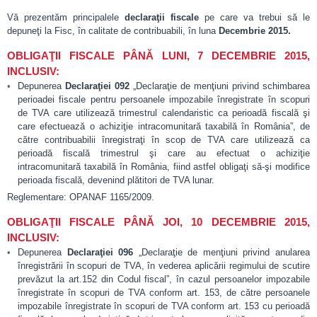
Vă prezentăm principalele
declaraţii fiscale
pe care va trebui să le
depuneţi la Fisc, în calitate de contribuabili, în luna
Decembrie 2015.
OBLIGAŢII FISCALE PÂNĂ LUNI, 7 DECEMBRIE 2015,
INCLUSIV:
Depunerea
Declaraţiei 092
„Declaraţie de menţiuni privind schimbarea
perioadei fiscale pentru persoanele impozabile înregistrate în scopuri
de TVA care utilizează trimestrul calendaristic ca perioadă fiscală şi
care efectuează o achiziţie intracomunitară taxabilă în România”, de
către contribuabilii înregistraţi în scop de TVA care utilizează ca
perioadă fiscală trimestrul şi care au efectuat o achiziţie
intracomunitară taxabilă în România, fiind astfel obligaţi să‑şi modifice
perioada fiscală, devenind plătitori de TVA lunar.
Reglementare: OPANAF 1165/2009.
OBLIGAŢII FISCALE PÂNĂ JOI, 10 DECEMBRIE 2015,
INCLUSIV:
Depunerea
Declaraţiei 096
„Declaraţie de menţiuni privind anularea
înregistrării în scopuri de TVA, în vederea aplicării regimului de scutire
prevăzut la art.152 din Codul fiscal”, în cazul persoanelor impozabile
înregistrate în scopuri de TVA conform art. 153, de către persoanele
impozabile înregistrate în scopuri de TVA conform art. 153 cu perioadă