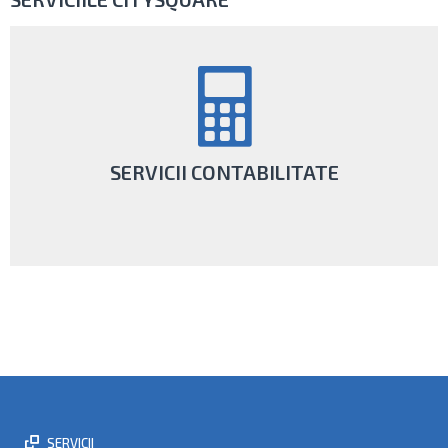
SERVICII CONTABILITATE
Alături de noi, ai servicii de contabilitate complete făcute de o
echipă de contabili certificați CECCAR.
AFLĂ MAI MULTE
SERVICII