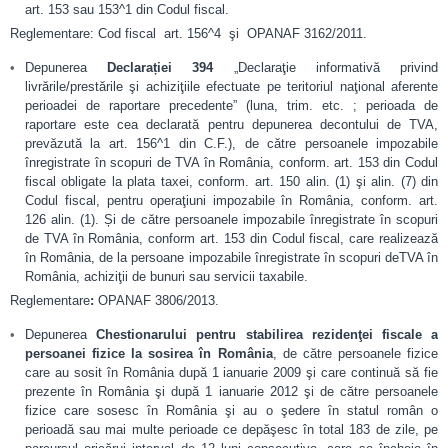
art. 153 sau 153^1 din Codul fiscal.
Reglementare: Cod fiscal art. 156^4 şi OPANAF 3162/2011.
Depunerea
Declarației 394
„Declaraţie informativă privind
livrările/prestările şi achiziţiile efectuate pe teritoriul naţional aferente
perioadei de raportare precedente” (luna, trim. etc. ; perioada de
raportare este cea declarată pentru depunerea decontului de TVA,
prevăzută la art. 156^1 din C.F.), de către persoanele impozabile
înregistrate în scopuri de TVA în România, conform. art. 153 din Codul
fiscal obligate la plata taxei, conform. art. 150 alin. (1) şi alin. (7) din
Codul fiscal, pentru operaţiuni impozabile în România, conform. art.
126 alin. (1). Și de către persoanele impozabile înregistrate în scopuri
de TVA în România, conform art. 153 din Codul fiscal, care realizează
în România, de la persoane impozabile înregistrate în scopuri deTVA în
România, achiziţii de bunuri sau servicii taxabile.
Reglementare
:
OPANAF 3806/2013.
Depunerea
Chestionarului pentru stabilirea rezidenţei fiscale a
persoanei fizice la sosirea în România
, de către persoanele fizice
care au sosit în România după 1 ianuarie 2009 şi care continuă să fie
prezente în România şi după 1 ianuarie 2012 şi de către persoanele
fizice care sosesc în România şi au o şedere în statul român o
perioadă sau mai multe perioade ce depăşesc în total 183 de zile, pe