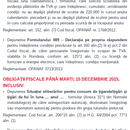
fiscală luna calendaristică / trimestrul, care solicită scoaterea din
evidenţa plătitorilor de TVA şi care îndeplinesc, cumulativ, următoarele
condiţii: nu au depăşit plafonul de scutire de 220.000 în cursul anului
calendaristic precedent şi nu au depăşit plafonul de scutire pentru anul
în curs calculat proporţional cu perioada scursă de la începutul anului.
Reglementare: art. 152, alin. (7) Cod fiscal; OPANAF nr. 1768/2012.
Depunerea
Formularului 089
–
Declaraţia pe propria răspundere
pentru îndeplinirea condiţiei prevăzute la art.160 alin.(2) lit.e) pct.2 din
Codul fiscal, de către persoanele înregistrate în scopuri de TVA,
stabilite în România, conform art. 125^1 alin. (2), cu licenţă de
furnizare a energiei electrice, care îndeplinesc condiţia menţionată.
Reglementare: OPANAF 3713/2013.
OBLIGAŢII FISCALE PÂNĂ MARȚI, 15 DECEMBRIE 2015,
INCLUSIV:
Depunerea
Situaţiei eliberărilor pentru consum de ţigarete/ţigări şi
ţigări de foi în luna … anul …
, formular (Anexa 31^1 din Normele
metodologice) de către antrepozitarii autorizaţi, destinatarii înregistraţi
sau importatorii autorizaţi pentru produse din grupa tutunului prelucrat.
Reglementare: Cod fiscal. art. 206^15 alin. (7) şi H.G. 44/2004 pct. 77^1
alin. (1).