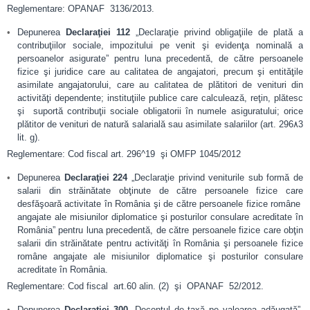
Reglementare: OPANAF 3136/2013.
Depunerea
Declaraţiei 112
„Declaraţie privind obligaţiile de plată a
contribuţiilor sociale, impozitului pe venit şi evidenţa nominală a
persoanelor asigurate” pentru luna precedentă, de către persoanele
fizice şi juridice care au calitatea de angajatori, precum şi entităţile
asimilate angajatorului, care au calitatea de plătitori de venituri din
activităţi dependente; instituţiile publice care calculează, reţin, plătesc
şi suportă contribuţii sociale obligatorii în numele asiguratului; orice
plătitor de venituri de natură salarială sau asimilate salariilor (art. 296۸3
lit. g).
Reglementare: Cod fiscal art. 296^19 şi OMFP 1045/2012
Depunerea
Declaraţiei 224
„Declaraţie privind veniturile sub formă de
salarii din străinătate obţinute de către persoanele fizice care
desfăşoară activitate în România şi de către persoanele fizice române
angajate ale misiunilor diplomatice şi posturilor consulare acreditate în
România” pentru luna precedentă, de către persoanele fizice care obţin
salarii din străinătate pentru activităţi în România şi persoanele fizice
române angajate ale misiunilor diplomatice şi posturilor consulare
acreditate în România.
Reglementare: Cod fiscal art.60 alin. (2) şi OPANAF 52/2012.
Depunerea
Declaraţiei 300
„Decontul de taxă pe valoarea adăugată”,