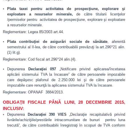
Plata taxei pentru activitatea de prospecţiune, explorare şi
exploatare a resurselor minerale,
de către titularii licenţelor
/permiselor pentru activitatea de prospecţiune, explorare şi exploatare
a resurselor minerale.
Reglementare: Legea 85/2003 art.44.
Plata contribuţiei de asigurări sociale de sănătate
, aferentă
semestrului al II-lea, de către contribuabilii prevăzuţi la art.296^21 alin.
(1) lit.g).
Reglementare: Cod fiscal art.296^24 alin.(4).
Depunerea
Declaraţiei 097
„Notificare privind aplicarea/încetarea
aplicării sistemului TVA la încasare” de către persoanele impozabile
care depăşesc plafonul de 2.250.000 lei şi de către persoanele
impozabile care renunţă la aplicarea sistemului TVA la încasare.
Reglementare: OPANAF 3884/2013.
OBLIGAŢII FISCALE PÂNĂ LUNI, 28 DECEMBRIE 2015,
INCLUSIV:
Depunerea
Declaraţiei 390 VIES
„Declaraţie recapitulativă privind
livrările/achiziţiile/prestările intracomunitare de bunuri pentru luna
trecută”, de către contribuabilii înregistraţi în scopuri de TVA conform