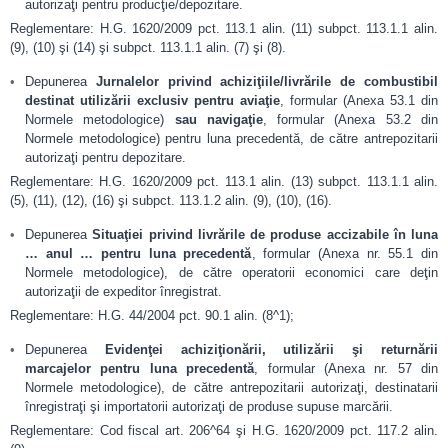
autorizaţi pentru producţie/depozitare.
Reglementare: H.G. 1620/2009 pct. 113.1 alin. (11) subpct. 113.1.1 alin.
(9), (10) şi (14) şi subpct. 113.1.1 alin. (7) şi (8).
Depunerea
Jurnalelor privind achiziţiile/livrările de combustibil
destinat utilizării exclusiv pentru aviaţie
, formular (Anexa 53.1 din
Normele metodologice)
sau navigaţie
, formular (Anexa 53.2 din
Normele metodologice) pentru luna precedentă, de către antrepozitarii
autorizaţi pentru depozitare.
Reglementare: H.G. 1620/2009 pct. 113.1 alin. (13) subpct. 113.1.1 alin.
(5), (11), (12), (16) şi subpct. 113.1.2 alin. (9), (10), (16).
Depunerea
Situaţiei privind livrările de produse accizabile în luna
… anul … pentru luna precedentă
, formular (Anexa nr. 55.1 din
Normele metodologice), de către operatorii economici care deţin
autorizaţii de expeditor înregistrat.
Reglementare: H.G. 44/2004 pct. 90.1 alin. (8^1);
Depunerea
Evidenţei achiziţionării, utilizării şi returnării
marcajelor pentru luna precedentă
, formular (Anexa nr. 57 din
Normele metodologice), de către antrepozitarii autorizaţi, destinatarii
înregistraţi şi importatorii autorizaţi de produse supuse marcării.
Reglementare: Cod fiscal art. 206^64 şi H.G. 1620/2009 pct. 117.2 alin.