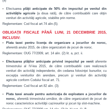
(9)
Efectuarea
plăţii anticipate de 50% din impozitul pe venitul din
activităţile agricole
(a doua rată), de către contribuabilii care obţin
venituri din activităţi agricole, stabilite prin norme.
Reglementare: Cod fiscal art.74 alin.(5).
OBLIGAŢII FISCALE PÂNĂ LUNI, 21 DECEMBRIE 2015,
INCLUSIV:
Plata taxei pentru licenţa de organizare a jocurilor de noroc,
aferentă anului 2015, de către organizatorii de jocuri de noroc.
Reglementare: OUG 77/2009, art. 14 alin. (2) lit. a, pct. ii.
Efectuarea pl
ăţilor anticipate privind impozitul pe venit
aferente
trimestrului al IV-lea 2015, de către contribuabilii care realizează
venituri din activităţi independente, din cedarea folosinţei bunurilor, cu
excepţia veniturilor din arendare, precum şi venituri din activităţi
agricole conform Codului fiscal art. 71.
Reglementare: Cod fiscal art.82 alin. (3).
Plata
taxei anuale pentru autorizaţia de exploatare a jocurilor de
noroc,
aferentă trimestrului următor, de către organizatorii de jocuri de
noroc caracteristice activităţii cazinourilor şi jocuri tip slot-machine.