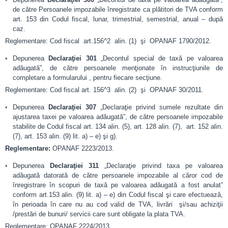
de către Persoanele impozabile înregistrate ca plătitori de TVA conform
art. 153 din Codul fiscal, lunar, trimestrial, semestrial, anual – după
caz.
Reglementare: Cod fiscal art.156^2 alin. (1) şi OPANAF 1790/2012.
Depunerea
Declaraţiei 301
„Decontul special de taxă pe valoarea
adăugată”, de către persoanele menţionate în instrucţiunile de
completare a formularului , pentru fiecare secţiune.
Reglementare: Cod fiscal art. 156^3 alin. (2) şi OPANAF 30/2011.
Depunerea
Declaraţiei 307
„Declaraţie privind sumele rezultate din
ajustarea taxei pe valoarea adăugată”, de către persoanele impozabile
stabilite de Codul fiscal art. 134 alin. (5), art. 128 alin. (7), art. 152 alin.
(7), art. 153 alin. (9) lit. a) – e) şi g).
Reglementare:
OPANAF 2223/2013.
Depunerea
Declaraţiei 311
„Declaraţie privind taxa pe valoarea
adăugată datorată de către persoanele impozabile al căror cod de
înregistrare în scopuri de taxă pe valoarea adăugată a fost anulat”
conform art.153 alin. (9) lit. a) – e) din Codul fiscal şi care efectuează,
în perioada în care nu au cod valid de TVA, livrări şi/sau achiziţii
/prestări de bunuri/ servicii care sunt obligate la plata TVA.
Reglementare: OPANAF 2224/2013.