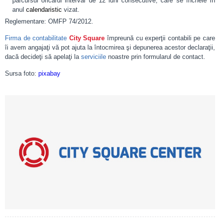
parcursul oricărui interval de 12 luni consecutive, care se încheie în
anul
calendaristic
vizat.
Reglementare: OMFP 74/2012.
Firma de contabilitate
City Square
împreună cu experţii contabili pe care
îi avem angajaţi vă pot ajuta la întocmirea şi depunerea acestor declaraţii,
dacă decideţi să apelaţi la
serviciile
noastre prin formularul de contact.
Sursa foto:
pixabay