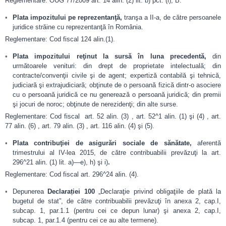
Reglementare: OUG 77/2009 art. 14 alin. (2) lit. b) pct. (i), B.
Plata impozitului pe reprezentanţă,
tranşa a II-a, de către persoanele
juridice străine cu reprezentanţă în România.
Reglementare: Cod fiscal 124 alin.(1).
Plata impozitului reţinut la sursă în luna precedentă,
din
următoarele venituri: din drept de proprietate intelectuală; din
contracte/convenţii civile şi de agent; expertiză contabilă şi tehnică,
judiciară şi extrajudiciară; obţinute de o persoană fizică dintr-o asociere
cu o persoană juridică ce nu generează o persoană juridică; din premii
şi jocuri de noroc; obţinute de nerezidenţi; din alte surse.
Reglementare: Cod fiscal art. 52 alin. (3) , art. 52^1 alin. (1) şi (4) , art.
77 alin. (6) , art. 79 alin. (3) , art. 116 alin. (4) şi (5).
Plata contribuţiei de asigurări sociale de sănătate,
aferentă
trimestrului al IV-lea 2015, de către contribuabilii prevăzuţi la art.
296^21 alin. (1) lit. a)—e), h) şi i)
.
Reglementare: Cod fiscal art. 296^24 alin. (4).
Depunerea
Declarației 100
„Declaraţie privind obligaţiile de plată la
bugetul de stat”, de către contribuabilii prevăzuţi în anexa 2, cap.I,
subcap. 1, par.1.1 (pentru cei ce depun lunar) şi anexa 2, cap.I,
subcap. 1, par.1.4 (pentru cei ce au alte termene).