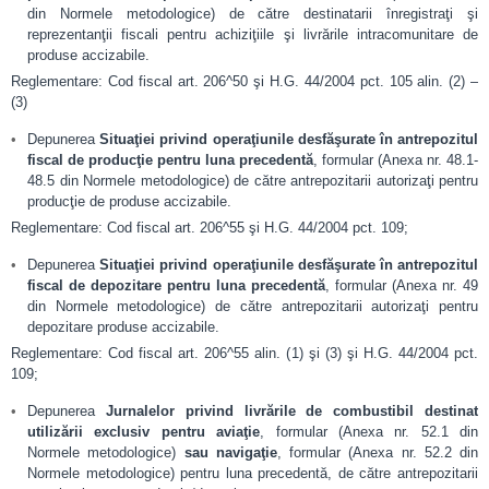
din Normele metodologice) de către destinatarii înregistraţi şi
reprezentanţii fiscali pentru achiziţiile şi livrările intracomunitare de
produse accizabile.
Reglementare: Cod fiscal art. 206^50 şi H.G. 44/2004 pct. 105 alin. (2) –
(3)
Depunerea
Situaţiei privind operaţiunile desfăşurate în antrepozitul
fiscal de producţie pentru luna precedentă
, formular (Anexa nr. 48.1-
48.5 din Normele metodologice) de către antrepozitarii autorizaţi pentru
producţie de produse accizabile.
Reglementare: Cod fiscal art. 206^55 şi H.G. 44/2004 pct. 109;
Depunerea
Situaţiei privind operaţiunile desfăşurate în antrepozitul
fiscal de depozitare pentru luna precedentă
, formular (Anexa nr. 49
din Normele metodologice) de către antrepozitarii autorizaţi pentru
depozitare produse accizabile.
Reglementare: Cod fiscal art. 206^55 alin. (1) şi (3) şi H.G. 44/2004 pct.
109;
Depunerea
Jurnalelor privind livrările de combustibil destinat
utilizării exclusiv pentru aviaţie
, formular (Anexa nr. 52.1 din
Normele metodologice)
sau navigaţie
, formular (Anexa nr. 52.2 din
Normele metodologice) pentru luna precedentă, de către antrepozitarii