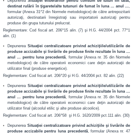
Depunerea
Situaţiei eliberărilor pentru consum de tutun fin tăiat,
destinat rulării în ţigarete/alte tutunuri de fumat în luna … anul …
,
formular (Anexa 31^2 din Normele metodologice) de către antrepozitarii
autorizaţi, destinatarii înregistraţi sau importatorii autorizaţi pentru
produse din grupa tutunului prelucrat.
Reglementare: Cod fiscal art. 206^15 alin. (7) şi H.G. 44/2004 pct. 77^1
alin. (1)
Depunerea
Situaţiei centralizatoare privind achiziţiile/utilizările de
produse accizabile şi livrările de produse finite rezultate în luna …
anul … pentru luna precedentă
, formular (Anexa nr. 35 din Normele
metodologice) de către operatorii economici care deţin autorizaţii de
utilizator final (produse energetice).
Reglementare: Cod fiscal art. 206^20 şi H.G. 44/2004 pct. 82 alin. (22)
Depunerea
Situaţiei centralizatoare privind achiziţiile/utilizările de
produse accizabile şi livrările de produse finite rezultate în luna …
anul … pentru luna precedentă
, formular (Anexa nr. 35 din Normele
metodologice) de către operatorii economici care deţin autorizaţii de
utilizator final (alcoolul etilic şi alte produse alcoolice).
Reglementare: Cod fiscal art. 206^58 şi H.G. 1620/2009 pct.111 alin. (30)
Depunerea
Situaţiei centralizatoare privind achiziţiile şi livrările de
produse accizabile pentru luna precedentă
, formular (Anexa nr. 47