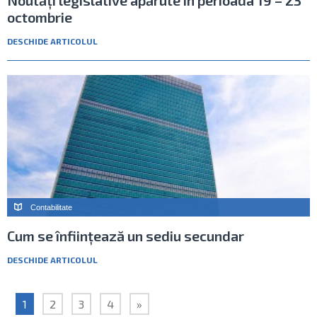
Noutăți legislative apărute în perioada 19 – 23
octombrie
DESCHIDE ARTICOLUL
Contabilitate
Cum se înființează un sediu secundar
DESCHIDE ARTICOLUL
1
2
3
4
»